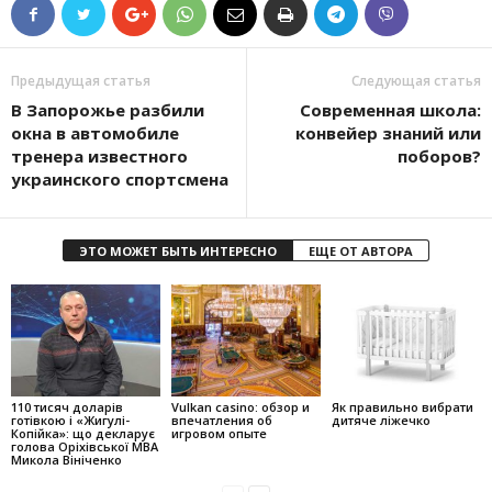
Предыдущая статья
Следующая статья
В Запорожье разбили
Современная школа:
окна в автомобиле
конвейер знаний или
тренера известного
поборов?
украинского спортсмена
ЭТО МОЖЕТ БЫТЬ ИНТЕРЕСНО
ЕЩЕ ОТ АВТОРА
110 тисяч доларів
Vulkan casino: обзор и
Як правильно вибрати
готівкою і «Жигулі-
впечатления об
дитяче ліжечко
Копійка»: що декларує
игровом опыте
голова Оріхівської МВА
Микола Вініченко