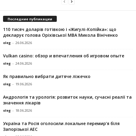
Последние публикации
110 тисяч доларів готівкою і «Жигулі-Копійка»: що
декларує голова Оріхівської МВА Микола Вініченко
oleg
-
26.06.2026
Vulkan casino: обзор и впечатления об игровом опыте
oleg
-
24.06.2026
Як правильно вибрати дитяче ліжечко
oleg
-
19.06.2026
Андрологія та урологія: розвиток науки, сучасні реалії та
значення лікарів
oleg
-
18.06.2026
Україна та Росія оголосили локальне перемир’я біля
Запорізької АЕС