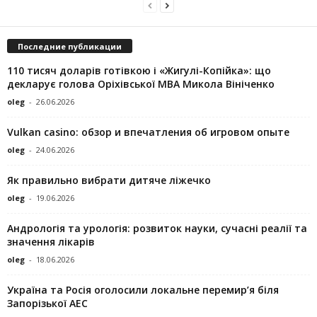
Последние публикации
110 тисяч доларів готівкою і «Жигулі-Копійка»: що
декларує голова Оріхівської МВА Микола Вініченко
oleg
-
26.06.2026
Vulkan casino: обзор и впечатления об игровом опыте
oleg
-
24.06.2026
Як правильно вибрати дитяче ліжечко
oleg
-
19.06.2026
Андрологія та урологія: розвиток науки, сучасні реалії та
значення лікарів
oleg
-
18.06.2026
Україна та Росія оголосили локальне перемир’я біля
Запорізької АЕС