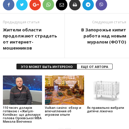
Предыдущая статья
Следующая статья
Жители области
В Запорожье кипит
продолжают страдать
работа над новым
от интернет-
муралом (ФОТО)
мошенников
ЭТО МОЖЕТ БЫТЬ ИНТЕРЕСНО
ЕЩЕ ОТ АВТОРА
110 тисяч доларів
Vulkan casino: обзор и
Як правильно вибрати
готівкою і «Жигулі-
впечатления об
дитяче ліжечко
Копійка»: що декларує
игровом опыте
голова Оріхівської МВА
Микола Вініченко