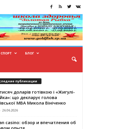
СПОРТ
БЛОГ
следние публикации
тисяч доларів готівкою і «Жигулі-
йка»: що декларує голова
івської МВА Микола Вініченко
-
26.06.2026
an casino: обзор и впечатления об
овом опыте