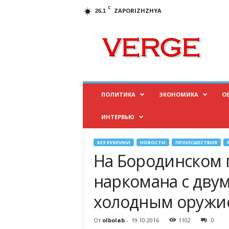
C
ZAPORIZHZHYA
26.1
И
н
ф
о
р
м
а
ПОЛИТИКА
ЭКОНОМИКА
О
ц
и
ИНТЕРВЬЮ
о
н
н
БЕЗ РУБРИКИ
НОВОСТИ
ПРОИСШЕСТВИЯ
ы
На Бородинском 
й
п
наркомана с дву
о
холодным оружи
р
т
а
От
olbolab
-
19.10.2016
1102
0
л