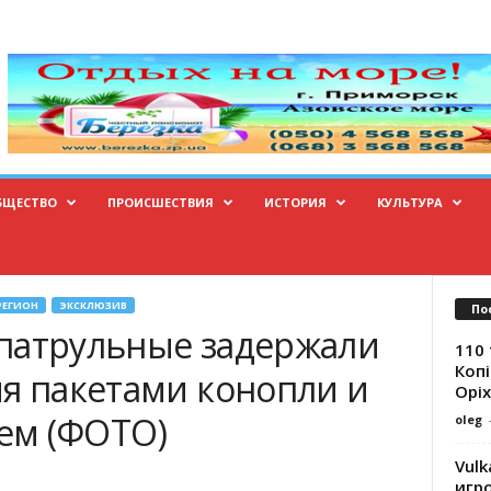
БЩЕСТВО
ПРОИСШЕСТВИЯ
ИСТОРИЯ
КУЛЬТУРА
РЕГИОН
ЭКСКЛЮЗИВ
По
патрульные задержали
110 
Копі
мя пакетами конопли и
Оріх
ем (ФОТО)
oleg
Vulk
игр