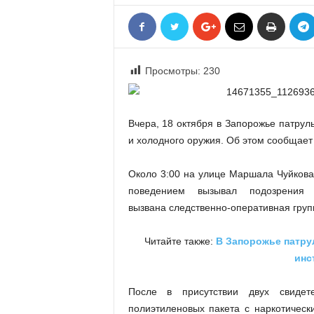
«
В
Е
Р
Просмотры:
230
Ж
Е
»
Вчера, 18 октября в Запорожье патрул
и холодного оружия. Об этом сообщает
Около 3:00 на улице Маршала Чуйкова
поведением вызывал подозрения
вызвана следственно-оперативная груп
Читайте также:
В Запорожье патру
инс
После в присутствии двух свидет
полиэтиленовых пакета с наркотическ