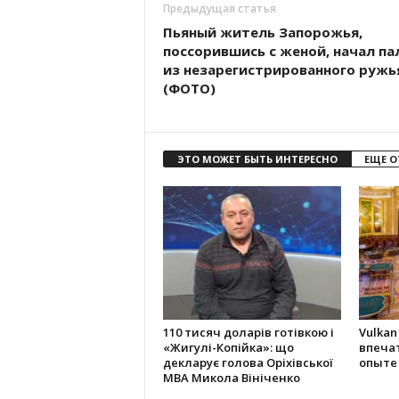
Предыдущая статья
Пьяный житель Запорожья,
поссорившись с женой, начал па
из незарегистрированного ружь
(ФОТО)
ЭТО МОЖЕТ БЫТЬ ИНТЕРЕСНО
ЕЩЕ О
110 тисяч доларів готівкою і
Vulkan
«Жигулі-Копійка»: що
впеча
декларує голова Оріхівської
опыте
МВА Микола Вініченко