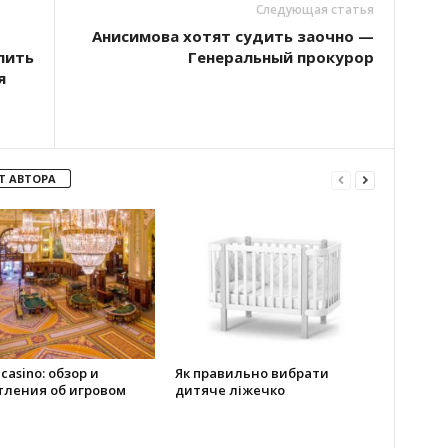
Следующая статья
Анисимова хотят судить заочно —
лить
Генеральный прокурор
я
Т АВТОРА
 casino: обзор и
Як правильно вибрати
тления об игровом
дитяче ліжечко