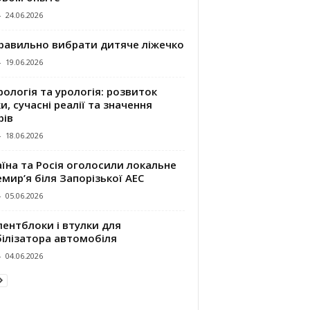
-
24.06.2026
правильно вибрати дитяче ліжечко
-
19.06.2026
ологія та урологія: розвиток
и, сучасні реалії та значення
рів
-
18.06.2026
їна та Росія оголосили локальне
мир’я біля Запорізької АЕС
-
05.06.2026
ентблоки і втулки для
білізатора автомобіля
-
04.06.2026