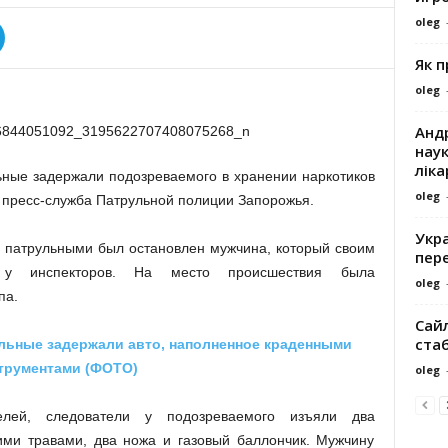
oleg
Як 
oleg
Андр
наук
ліка
ьные задержали подозреваемого в хранении наркотиков
oleg
 пресс-служба Патрульной полиции Запорожья.
Укра
 патрульными был остановлен мужчина, который своим
пере
 у инспекторов. На место происшествия была
oleg
па.
Сайл
ста
льные задержали авто, наполненное краденными
трументами (ФОТО)
oleg
елей, следователи у подозреваемого изъяли два
ими травами, два ножа и газовый баллончик. Мужчину