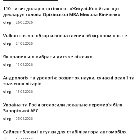
110 тисяч доларів готівкою і «Жигулі-Копійка»: що
декларує голова Оріхівської МВА Микола Вініченко
oleg
-
26.06.2026
Vulkan casino: обзор и впечатления об игровом опыте
oleg
-
24.06.2026
Як правильно вибрати дитяче ліжечко
oleg
-
19.06.2026
Андрологія та урологія: розвиток науки, сучасні реалії та
значення лікарів
oleg
-
18.06.2026
Україна та Росія оголосили локальне перемир’я біля
Запорізької АЕС
oleg
-
05.06.2026
Сайлентблоки і втулки для стабілізатора автомобіля