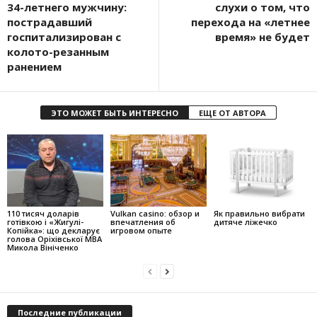
34-летнего мужчину:
слухи о том, что
пострадавший
перехода на «летнее
госпитализирован с
время» не будет
колото-резанным
ранением
ЭТО МОЖЕТ БЫТЬ ИНТЕРЕСНО
ЕЩЕ ОТ АВТОРА
110 тисяч доларів
Vulkan casino: обзор и
Як правильно вибрати
готівкою і «Жигулі-
впечатления об
дитяче ліжечко
Копійка»: що декларує
игровом опыте
голова Оріхівської МВА
Микола Вініченко
Последние публикации