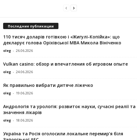
Последние публикации
110 тисяч доларів готівкою і «Жигулі-Копійка»: що
декларує голова Оріхівської МВА Микола Вініченко
oleg
-
26.06.2026
Vulkan casino: обзор и впечатления об игровом опыте
oleg
-
24.06.2026
Як правильно вибрати дитяче ліжечко
oleg
-
19.06.2026
Андрологія та урологія: розвиток науки, сучасні реалії та
значення лікарів
oleg
-
18.06.2026
Україна та Росія оголосили локальне перемир’я біля
Запорізької АЕС