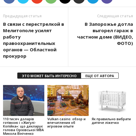
Предыдущая статья
Следующая статья
В связи с перестрелкой в
В Запорожье дотла
Мелитополе усилят
выгорел гараж в
работу
частном доме (ВИДЕО,
правоохранительных
ФОТО)
органов — Областной
прокурор
ЭТО МОЖЕТ БЫТЬ ИНТЕРЕСНО
ЕЩЕ ОТ АВТОРА
110 тисяч доларів
Vulkan casino: обзор и
Як правильно вибрати
готівкою і «Жигулі-
впечатления об
дитяче ліжечко
Копійка»: що декларує
игровом опыте
голова Оріхівської МВА
Микола Вініченко