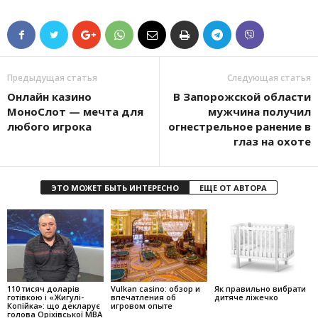
Предыдущая статья
Следующая статья
Онлайн казино
В Запорожской области
МоноСлот — мечта для
мужчина получил
любого игрока
огнестрельное ранение в
глаз на охоте
ЭТО МОЖЕТ БЫТЬ ИНТЕРЕСНО
ЕЩЕ ОТ АВТОРА
110 тисяч доларів
Vulkan casino: обзор и
Як правильно вибрати
готівкою і «Жигулі-
впечатления об
дитяче ліжечко
Копійка»: що декларує
игровом опыте
голова Оріхівської МВА