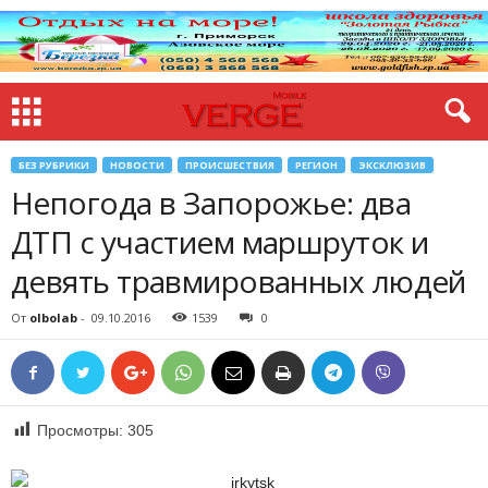
БЕЗ РУБРИКИ
НОВОСТИ
ПРОИСШЕСТВИЯ
РЕГИОН
ЭКСКЛЮЗИВ
Непогода в Запорожье: два
ДТП с участием маршруток и
девять травмированных людей
От
olbolab
-
09.10.2016
1539
0
Просмотры:
305