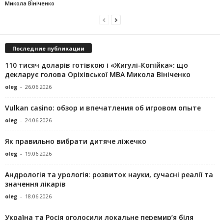
Микола Вініченко
Последние публикации
110 тисяч доларів готівкою і «Жигулі-Копійка»: що
декларує голова Оріхівської МВА Микола Вініченко
oleg
-
26.06.2026
Vulkan casino: обзор и впечатления об игровом опыте
oleg
-
24.06.2026
Як правильно вибрати дитяче ліжечко
oleg
-
19.06.2026
Андрологія та урологія: розвиток науки, сучасні реалії та
значення лікарів
oleg
-
18.06.2026
Україна та Росія оголосили локальне перемир’я біля