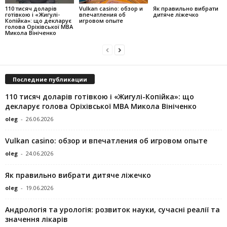
110 тисяч доларів
Vulkan casino: обзор и
Як правильно вибрати
готівкою і «Жигулі-
впечатления об
дитяче ліжечко
Копійка»: що декларує
игровом опыте
голова Оріхівської МВА
Микола Вініченко
Последние публикации
110 тисяч доларів готівкою і «Жигулі-Копійка»: що
декларує голова Оріхівської МВА Микола Вініченко
oleg
-
26.06.2026
Vulkan casino: обзор и впечатления об игровом опыте
oleg
-
24.06.2026
Як правильно вибрати дитяче ліжечко
oleg
-
19.06.2026
Андрологія та урологія: розвиток науки, сучасні реалії та
значення лікарів