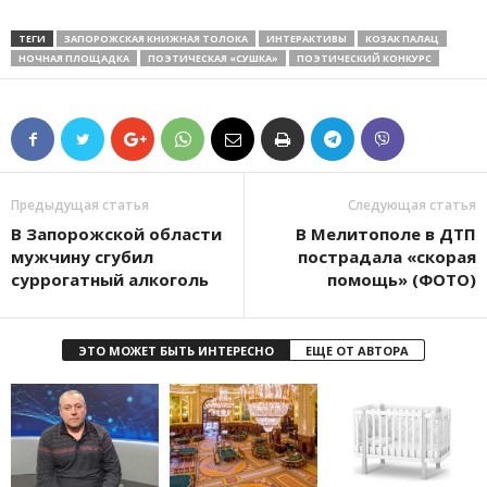
ТЕГИ
ЗАПОРОЖСКАЯ КНИЖНАЯ ТОЛОКА
ИНТЕРАКТИВЫ
КОЗАК ПАЛАЦ
НОЧНАЯ ПЛОЩАДКА
ПОЭТИЧЕСКАЯ «СУШКА»
ПОЭТИЧЕСКИЙ КОНКУРС
Предыдущая статья
Следующая статья
В Запорожской области
В Мелитополе в ДТП
мужчину сгубил
пострадала «скорая
суррогатный алкоголь
помощь» (ФОТО)
ЭТО МОЖЕТ БЫТЬ ИНТЕРЕСНО
ЕЩЕ ОТ АВТОРА