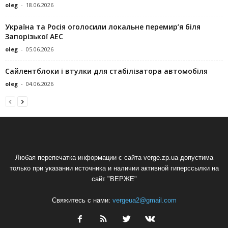
oleg
-
18.06.2026
Україна та Росія оголосили локальне перемир’я біля
Запорізької АЕС
oleg
-
05.06.2026
Сайлентблоки і втулки для стабілізатора автомобіля
oleg
-
04.06.2026
Любая перепечатка информации с сайта verge.zp.ua допустима
только при указании источника и наличии активной гиперссылки на
сайт "ВЕРЖЕ"
Свяжитесь с нами:
vergeua2@gmail.com