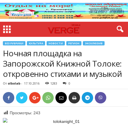
БЕЗ РУБРИКИ
КУЛЬТУРА
НОВОСТИ
РЕГИОН
ЭКСКЛЮЗИВ
Ночная площадка на
Запорожской Книжной Толоке:
откровенно стихами и музыкой
От
olbolab
-
17.10.2016
1283
0
Просмотры:
243