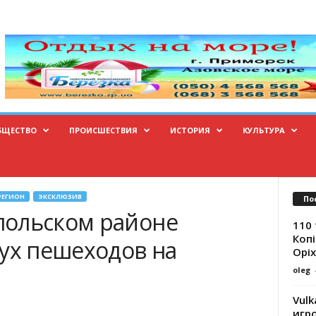
БЩЕСТВО
ПРОИСШЕСТВИЯ
ИСТОРИЯ
КУЛЬТУРА
РЕГИОН
ЭКСКЛЮЗИВ
По
польском районе
110 
Копі
вух пешеходов на
Оріх
oleg
Vulk
игр