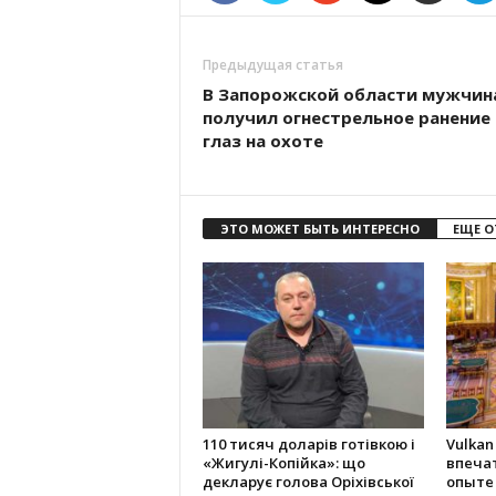
Предыдущая статья
В Запорожской области мужчин
получил огнестрельное ранение 
глаз на охоте
ЭТО МОЖЕТ БЫТЬ ИНТЕРЕСНО
ЕЩЕ О
110 тисяч доларів готівкою і
Vulkan
«Жигулі-Копійка»: що
впеча
декларує голова Оріхівської
опыте