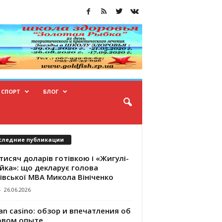
СПОРТ
БЛОГ
следние публикации
тисяч доларів готівкою і «Жигулі-
йка»: що декларує голова
івської МВА Микола Вініченко
-
26.06.2026
an casino: обзор и впечатления об
овом опыте