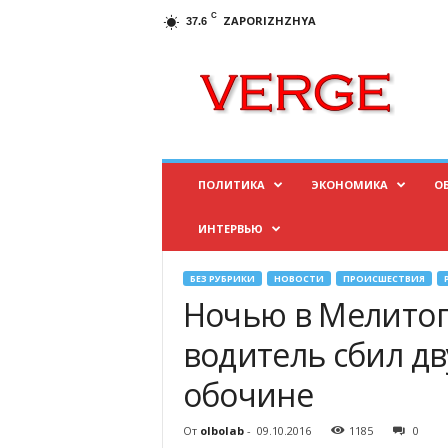
C
ZAPORIZHZHYA
37.6
И
н
ф
о
р
м
а
ПОЛИТИКА
ЭКОНОМИКА
О
ц
и
ИНТЕРВЬЮ
о
н
н
БЕЗ РУБРИКИ
НОВОСТИ
ПРОИСШЕСТВИЯ
ы
Ночью в Мелито
й
п
водитель сбил д
о
обочине
р
т
а
От
olbolab
-
09.10.2016
1185
0
л