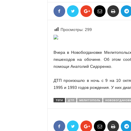
«
В
Е
Р
Просмотры:
299
Ж
Е
»
Вчера в Новобогдановке Мелитопольск
пешеходов на обочине. Об этом соо
помощи Анатолий Сидоренко.
ДТП произошло в ночь с 9 на 10 октя
1995 и 1993 годов рождения. У них диа
ТЕГИ
ДТП
МЕЛИТОПОЛЬ
НОВОБОГДАНОВК