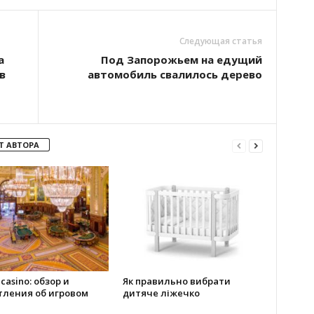
Следующая статья
а
Под Запорожьем на едущий
в
автомобиль свалилось дерево
Т АВТОРА
 casino: обзор и
Як правильно вибрати
тления об игровом
дитяче ліжечко