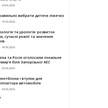
-
24.06.2026
правильно вибрати дитяче ліжечко
-
19.06.2026
ологія та урологія: розвиток
и, сучасні реалії та значення
рів
-
18.06.2026
їна та Росія оголосили локальне
мир’я біля Запорізької АЕС
-
05.06.2026
ентблоки і втулки для
білізатора автомобіля
-
04.06.2026