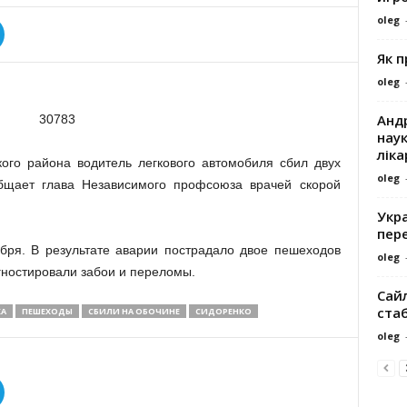
oleg
Як 
oleg
Андр
наук
ліка
ого района водитель легкового автомобиля сбил двух
oleg
бщает глава Независимого профсоюза врачей скорой
Укра
пере
бря. В результате аварии пострадало двое пешеходов
oleg
гностировали забои и переломы.
Сайл
ста
А
ПЕШЕХОДЫ
СБИЛИ НА ОБОЧИНЕ
СИДОРЕНКО
oleg