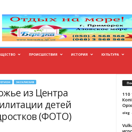
БЩЕСТВО
ПРОИСШЕСТВИЯ
ИСТОРИЯ
КУЛЬТУРА
РЕГИОН
ЭКСКЛЮЗИВ
По
ожье из Центра
110 
Копі
илитации детей
Оріх
дростков (ФОТО)
oleg
Vulk
игр