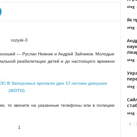
oleg
Як 
oleg
Андр
наук
ліка
 юношей — Руслан Нижник и Андрей Зайчиков. Молодые
oleg
иальной реабилитации детей и до настоящего времени
Укра
пере
! В Запорожье пропали две 17-летние девушки
oleg
(ФОТО)
Сайл
ста
ию, то звоните на указанные телефоны или в полицию
oleg