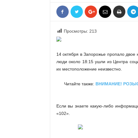
«
В
Е
Р
Просмотры:
213
Ж
Е
»
14 октября в Запорожье пропало двое
люди около 18:15 ушли из Центра соц
их местоположение неизвестно.
Читайте также:
ВНИМАНИЕ! РОЗЫСК
Если вы знаете какую-либо информац
«102».