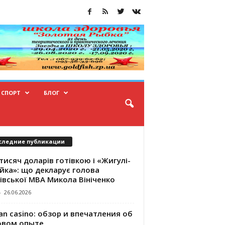
СПОРТ
БЛОГ
следние публикации
тисяч доларів готівкою і «Жигулі-
йка»: що декларує голова
івської МВА Микола Вініченко
-
26.06.2026
an casino: обзор и впечатления об
овом опыте