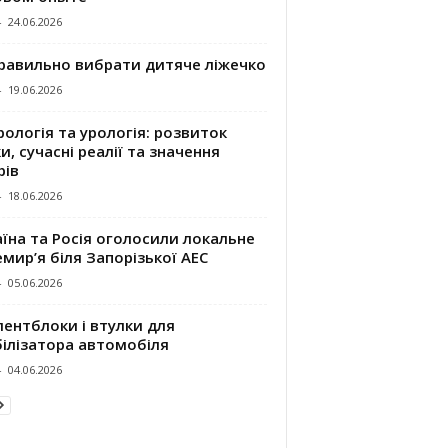
-
24.06.2026
правильно вибрати дитяче ліжечко
-
19.06.2026
ологія та урологія: розвиток
и, сучасні реалії та значення
рів
-
18.06.2026
їна та Росія оголосили локальне
мир’я біля Запорізької АЕС
-
05.06.2026
ентблоки і втулки для
білізатора автомобіля
-
04.06.2026