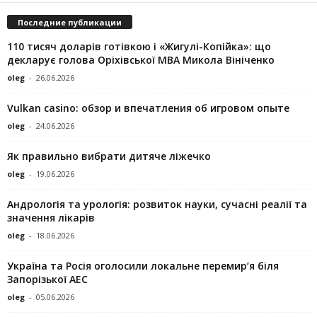
Последние публикации
110 тисяч доларів готівкою і «Жигулі-Копійка»: що
декларує голова Оріхівської МВА Микола Вініченко
oleg
-
26.06.2026
Vulkan casino: обзор и впечатления об игровом опыте
oleg
-
24.06.2026
Як правильно вибрати дитяче ліжечко
oleg
-
19.06.2026
Андрологія та урологія: розвиток науки, сучасні реалії та
значення лікарів
oleg
-
18.06.2026
Україна та Росія оголосили локальне перемир’я біля
Запорізької АЕС
oleg
-
05.06.2026