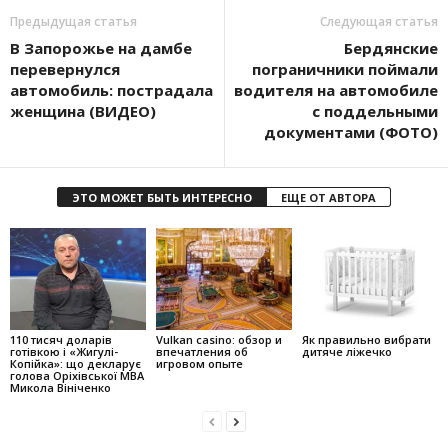
Предыдущая статья
Следующая статья
В Запорожье на дамбе
Бердянские
перевернулся
пограничники поймали
автомобиль: пострадала
водителя на автомобиле
женщина (ВИДЕО)
с поддельными
документами (ФОТО)
ЭТО МОЖЕТ БЫТЬ ИНТЕРЕСНО
ЕЩЕ ОТ АВТОРА
110 тисяч доларів
Vulkan casino: обзор и
Як правильно вибрати
готівкою і «Жигулі-
впечатления об
дитяче ліжечко
Копійка»: що декларує
игровом опыте
голова Оріхівської МВА
Микола Вініченко