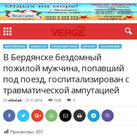
БЕЗ РУБРИКИ
НОВОСТИ
ПРОИСШЕСТВИЯ
РЕГИОН
ЭКСКЛЮЗИВ
В Бердянске бездомный
пожилой мужчина, попавший
под поезд, госпитализирован с
травматической ампутацией
От
olbolab
-
21.11.2016
1258
0
Просмотры:
207