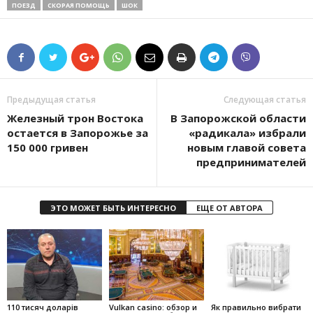
ПОЕЗД
СКОРАЯ ПОМОЩЬ
ШОК
Предыдущая статья
Следующая статья
Железный трон Востока
В Запорожской области
остается в Запорожье за
«радикала» избрали
150 000 гривен
новым главой совета
предпринимателей
ЭТО МОЖЕТ БЫТЬ ИНТЕРЕСНО
ЕЩЕ ОТ АВТОРА
110 тисяч доларів
Vulkan casino: обзор и
Як правильно вибрати