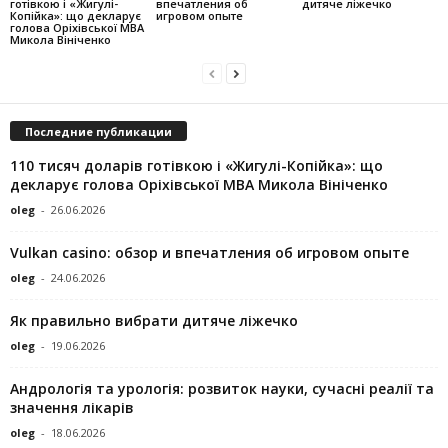
готівкою і «Жигулі-
впечатления об
дитяче ліжечко
Копійка»: що декларує
игровом опыте
голова Оріхівської МВА
Микола Вініченко
Последние публикации
110 тисяч доларів готівкою і «Жигулі-Копійка»: що
декларує голова Оріхівської МВА Микола Вініченко
oleg
-
26.06.2026
Vulkan casino: обзор и впечатления об игровом опыте
oleg
-
24.06.2026
Як правильно вибрати дитяче ліжечко
oleg
-
19.06.2026
Андрологія та урологія: розвиток науки, сучасні реалії та
значення лікарів
oleg
-
18.06.2026