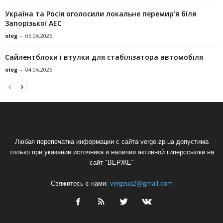
Україна та Росія оголосили локальне перемир’я біля
Запорізької АЕС
oleg
-
05.06.2026
Сайлентблоки і втулки для стабілізатора автомобіля
oleg
-
04.06.2026
Любая перепечатка информации с сайта verge.zp.ua допустима
только при указании источника и наличии активной гиперссылки на
сайт "ВЕРЖЕ"
Свяжитесь с нами:
vergeua2@gmail.com