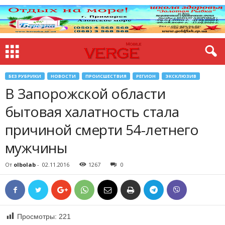
БЕЗ РУБРИКИ
НОВОСТИ
ПРОИСШЕСТВИЯ
РЕГИОН
ЭКСКЛЮЗИВ
В Запорожской области
бытовая халатность стала
причиной смерти 54-летнего
мужчины
От
olbolab
-
02.11.2016
1267
0
Просмотры:
221