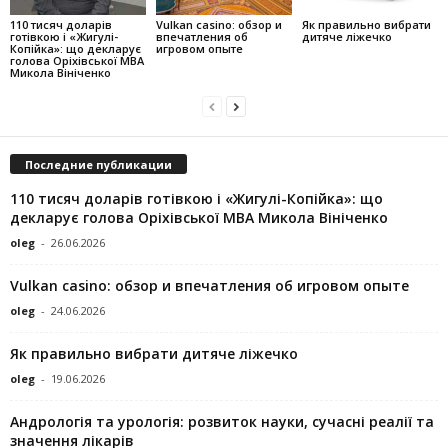
110 тисяч доларів
Vulkan casino: обзор и
Як правильно вибрати
готівкою і «Жигулі-
впечатления об
дитяче ліжечко
Копійка»: що декларує
игровом опыте
голова Оріхівської МВА
Микола Вініченко
Последние публикации
110 тисяч доларів готівкою і «Жигулі-Копійка»: що
декларує голова Оріхівської МВА Микола Вініченко
oleg
-
26.06.2026
Vulkan casino: обзор и впечатления об игровом опыте
oleg
-
24.06.2026
Як правильно вибрати дитяче ліжечко
oleg
-
19.06.2026
Андрологія та урологія: розвиток науки, сучасні реалії та
значення лікарів