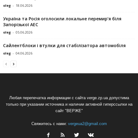
oleg
-
18.06.2026
Україна та Росія оголосили локальне перемир’я біля
Запорізької АЕС
oleg
-
05.06.2026
Сайлентблоки і втулки для стабілізатора автомобіля
oleg
-
04.06.2026
Любая перепечатка информации с сайта verge.zp.ua допустима
только при указании источника и наличии активной гиперссылки на
сайт "ВЕРЖЕ"
Свяжитесь с нами:
vergeua2@gmail.com