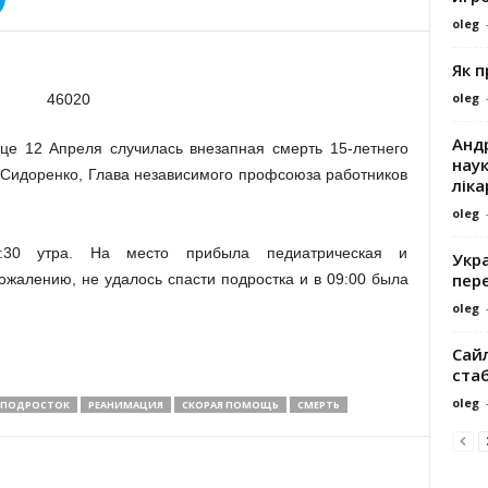
oleg
Як 
oleg
Андр
це 12 Апреля случилась внезапная смерть 15-летнего
наук
 Сидоренко, Глава независимого профсоюза работников
ліка
oleg
8:30 утра. На место прибыла педиатрическая и
Укра
пере
ожалению, не удалось спасти подростка и в 09:00 была
oleg
Сайл
ста
oleg
ПОДРОСТОК
РЕАНИМАЦИЯ
СКОРАЯ ПОМОЩЬ
СМЕРТЬ