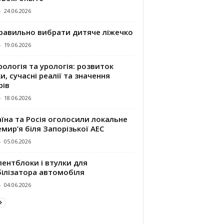
-
24.06.2026
правильно вибрати дитяче ліжечко
-
19.06.2026
ологія та урологія: розвиток
и, сучасні реалії та значення
рів
-
18.06.2026
їна та Росія оголосили локальне
мир’я біля Запорізької АЕС
-
05.06.2026
ентблоки і втулки для
білізатора автомобіля
-
04.06.2026