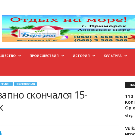
БЩЕСТВО
ПРОИСШЕСТВИЯ
ИСТОРИЯ
КУЛЬТУРА
РЕГИОН
ЭКСКЛЮЗИВ
По
апно скончался 15-
110 
Копі
к
Оріх
oleg
Vulk
игр