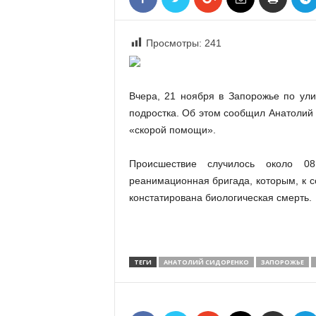
«
В
Е
Просмотры:
241
Р
Ж
Е
Вчера, 21 ноября в Запорожье по ули
»
подростка. Об этом сообщил Анатолий
«скорой помощи».
Происшествие случилось около 0
реанимационная бригада, которым, к с
констатирована биологическая смерть.
ТЕГИ
АНАТОЛИЙ СИДОРЕНКО
ЗАПОРОЖЬЕ