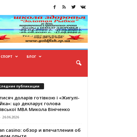
СПОРТ
БЛОГ
следние публикации
тисяч доларів готівкою і «Жигулі-
йка»: що декларує голова
івської МВА Микола Вініченко
-
26.06.2026
an casino: обзор и впечатления об
овом опыте