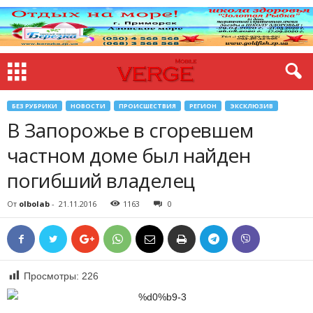
БЕЗ РУБРИКИ
НОВОСТИ
ПРОИСШЕСТВИЯ
РЕГИОН
ЭКСКЛЮЗИВ
В Запорожье в сгоревшем
частном доме был найден
погибший владелец
От
olbolab
-
21.11.2016
1163
0
Просмотры:
226