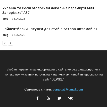
Україна та Росія оголосили локальне перемир’я біля
Запорізької АЕС
oleg
-
05.06.2026
Сайлентблоки і втулки для стабілізатора автомобіля
oleg
-
04.06.2026
Любая перепечатка информации с сайта verge.zp.ua допустима
только при указании источника и наличии активной гиперссылки на
сайт "ВЕРЖЕ"
Свяжитесь с нами:
vergeua2@gmail.com