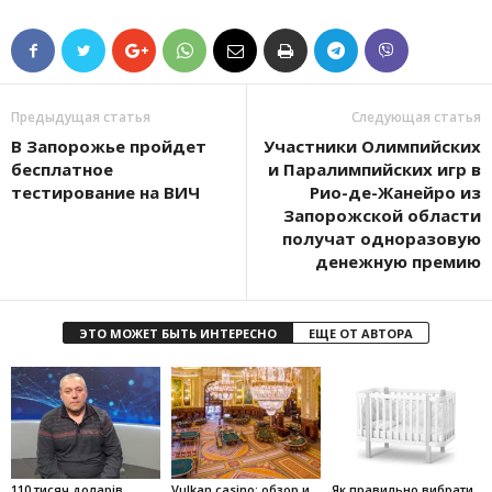
Предыдущая статья
Следующая статья
В Запорожье пройдет
Участники Олимпийских
бесплатное
и Паралимпийских игр в
тестирование на ВИЧ
Рио-де-Жанейро из
Запорожской области
получат одноразовую
денежную премию
ЭТО МОЖЕТ БЫТЬ ИНТЕРЕСНО
ЕЩЕ ОТ АВТОРА
110 тисяч доларів
Vulkan casino: обзор и
Як правильно вибрати