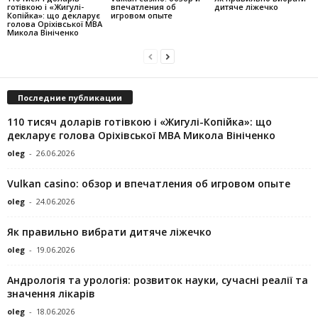
готівкою і «Жигулі-
впечатления об
дитяче ліжечко
Копійка»: що декларує
игровом опыте
голова Оріхівської МВА
Микола Вініченко
Последние публикации
110 тисяч доларів готівкою і «Жигулі-Копійка»: що
декларує голова Оріхівської МВА Микола Вініченко
oleg
-
26.06.2026
Vulkan casino: обзор и впечатления об игровом опыте
oleg
-
24.06.2026
Як правильно вибрати дитяче ліжечко
oleg
-
19.06.2026
Андрологія та урологія: розвиток науки, сучасні реалії та
значення лікарів
oleg
-
18.06.2026