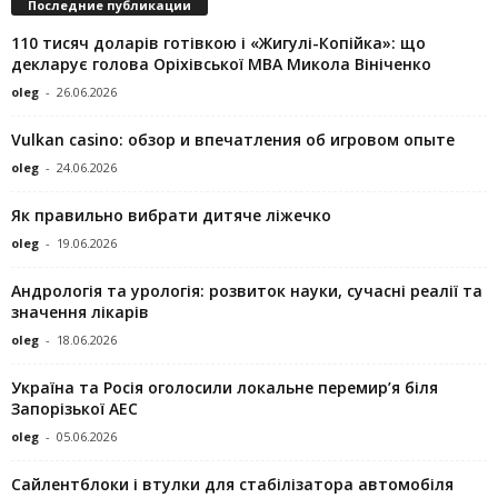
Последние публикации
110 тисяч доларів готівкою і «Жигулі-Копійка»: що
декларує голова Оріхівської МВА Микола Вініченко
oleg
-
26.06.2026
Vulkan casino: обзор и впечатления об игровом опыте
oleg
-
24.06.2026
Як правильно вибрати дитяче ліжечко
oleg
-
19.06.2026
Андрологія та урологія: розвиток науки, сучасні реалії та
значення лікарів
oleg
-
18.06.2026
Україна та Росія оголосили локальне перемир’я біля
Запорізької АЕС
oleg
-
05.06.2026
Сайлентблоки і втулки для стабілізатора автомобіля