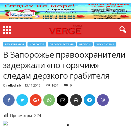
БЕЗ РУБРИКИ
НОВОСТИ
ПРОИСШЕСТВИЯ
РЕГИОН
ЭКСКЛЮЗИВ
В Запорожье правоохранители
задержали «по горячим»
следам дерзкого грабителя
От
olbolab
-
13.11.2016
1601
0
Просмотры:
224