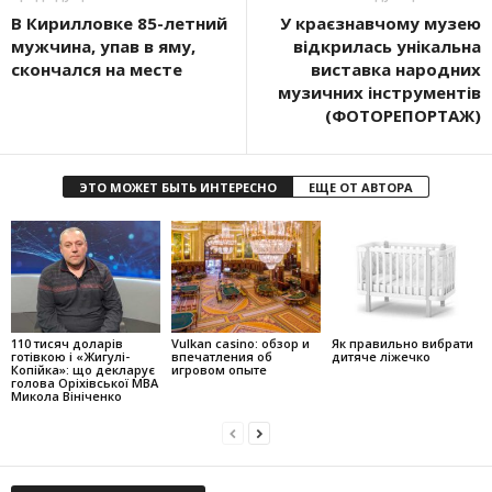
В Кирилловке 85-летний
У краєзнавчому музею
мужчина, упав в яму,
відкрилась унікальна
скончался на месте
виставка народних
музичних інструментів
(ФОТОРЕПОРТАЖ)
ЭТО МОЖЕТ БЫТЬ ИНТЕРЕСНО
ЕЩЕ ОТ АВТОРА
110 тисяч доларів
Vulkan casino: обзор и
Як правильно вибрати
готівкою і «Жигулі-
впечатления об
дитяче ліжечко
Копійка»: що декларує
игровом опыте
голова Оріхівської МВА
Микола Вініченко