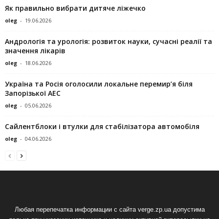
Як правильно вибрати дитяче ліжечко
oleg
-
19.06.2026
Андрологія та урологія: розвиток науки, сучасні реалії та
значення лікарів
oleg
-
18.06.2026
Україна та Росія оголосили локальне перемир’я біля
Запорізької АЕС
oleg
-
05.06.2026
Сайлентблоки і втулки для стабілізатора автомобіля
oleg
-
04.06.2026
Любая перепечатка информации с сайта verge.zp.ua допустима