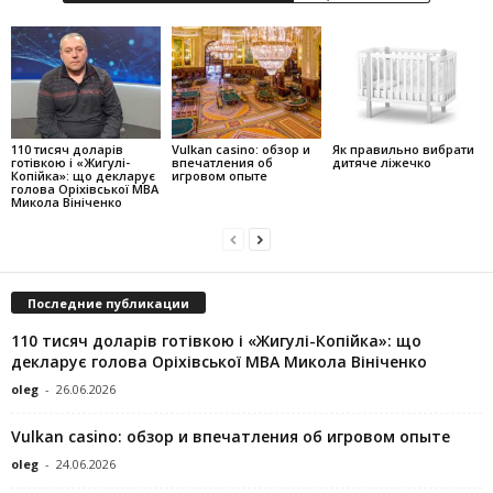
110 тисяч доларів
Vulkan casino: обзор и
Як правильно вибрати
готівкою і «Жигулі-
впечатления об
дитяче ліжечко
Копійка»: що декларує
игровом опыте
голова Оріхівської МВА
Микола Вініченко
Последние публикации
110 тисяч доларів готівкою і «Жигулі-Копійка»: що
декларує голова Оріхівської МВА Микола Вініченко
oleg
-
26.06.2026
Vulkan casino: обзор и впечатления об игровом опыте
oleg
-
24.06.2026