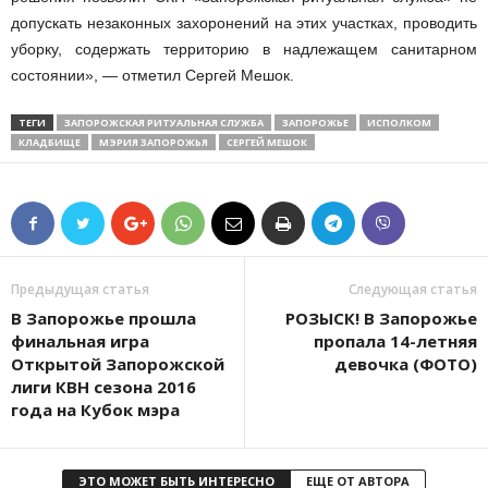
допускать незаконных захоронений на этих участках, проводить
уборку, содержать территорию в надлежащем санитарном
состоянии», — отметил Сергей Мешок.
ТЕГИ
ЗАПОРОЖСКАЯ РИТУАЛЬНАЯ СЛУЖБА
ЗАПОРОЖЬЕ
ИСПОЛКОМ
КЛАДБИЩЕ
МЭРИЯ ЗАПОРОЖЬЯ
СЕРГЕЙ МЕШОК
Предыдущая статья
Следующая статья
В Запорожье прошла
РОЗЫСК! В Запорожье
финальная игра
пропала 14-летняя
Открытой Запорожской
девочка (ФОТО)
лиги КВН сезона 2016
года на Кубок мэра
ЭТО МОЖЕТ БЫТЬ ИНТЕРЕСНО
ЕЩЕ ОТ АВТОРА