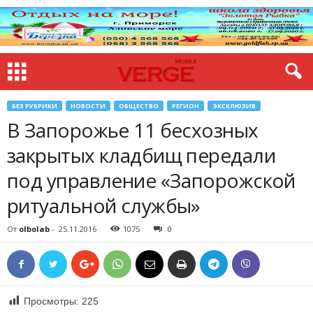
БЕЗ РУБРИКИ
НОВОСТИ
ОБЩЕСТВО
РЕГИОН
ЭКСКЛЮЗИВ
В Запорожье 11 бесхозных
закрытых кладбищ передали
под управление «Запорожской
ритуальной службы»
От
olbolab
-
25.11.2016
1075
0
Просмотры:
225