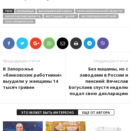
ТЕГИ
БОЛЬНИЦА
ВАСИЛЬЕВСКИЙ РАЙОН
ГУНП ЗАПОРОЖСКОЙ ОБЛАСТИ
ЗАПОРОЖСКАЯ ОБЛАСТЬ
МОТОЦИКЛ "ДНЕПР"
НЕСОВЕРШЕННОЛЕТНИЙ
СЕЛО ПРИМОРСКОЕ
Предыдущая статья
Следующая статья
В Запорожье
Без машины, но с
«банковские работники»
заводами в России и
выудили у женщины 14
пенсией: Вячеслав
тысяч гривен
Богуслаев спустя неделю
подал свою декларацию
ЭТО МОЖЕТ БЫТЬ ИНТЕРЕСНО
ЕЩЕ ОТ АВТОРА