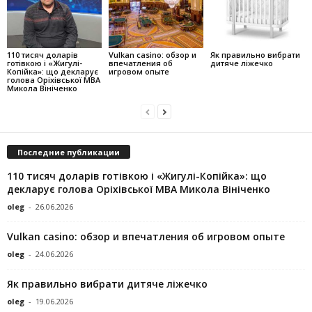
110 тисяч доларів
Vulkan casino: обзор и
Як правильно вибрати
готівкою і «Жигулі-
впечатления об
дитяче ліжечко
Копійка»: що декларує
игровом опыте
голова Оріхівської МВА
Микола Вініченко
Последние публикации
110 тисяч доларів готівкою і «Жигулі-Копійка»: що
декларує голова Оріхівської МВА Микола Вініченко
oleg
-
26.06.2026
Vulkan casino: обзор и впечатления об игровом опыте
oleg
-
24.06.2026
Як правильно вибрати дитяче ліжечко
oleg
-
19.06.2026