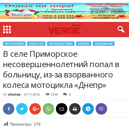
БЕЗ РУБРИКИ
НОВОСТИ
ПРОИСШЕСТВИЯ
РЕГИОН
ЭКСКЛЮЗИВ
В селе Приморское
несовершеннолетний попал в
больницу, из-за взорванного
колеса мотоцикла «Днепр»
От
olbolab
-
07.11.2016
1254
0
Просмотры:
276