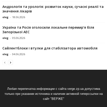
Андрологія та урологія: розвиток науки, сучасні реалії та
значення лікарів
oleg
-
18.06.2026
Україна та Росія оголосили локальне перемир’я біля
Запорізької АЕС
oleg
-
05.06.2026
Сайлентблоки і втулки для стабілізатора автомобіля
oleg
-
04.06.2026
Любая перепечатка информации с сайта verge.zp.ua допустима
только при указании источника и наличии активной гиперссылки на
сайт "ВЕРЖЕ"