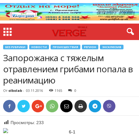
БЕЗ РУБРИКИ
НОВОСТИ
ПРОИСШЕСТВИЯ
РЕГИОН
ЭКСКЛЮЗИВ
Запорожанка с тяжелым
отравлением грибами попала в
реанимацию
От
olbolab
-
03.11.2016
1165
0
Просмотры:
233