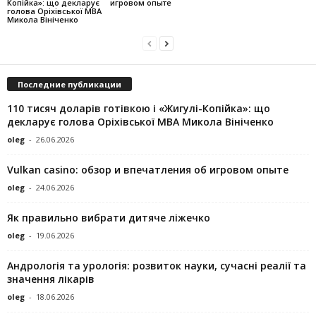
Копійка»: що декларує
игровом опыте
голова Оріхівської МВА
Микола Вініченко
Последние публикации
110 тисяч доларів готівкою і «Жигулі-Копійка»: що
декларує голова Оріхівської МВА Микола Вініченко
oleg
-
26.06.2026
Vulkan casino: обзор и впечатления об игровом опыте
oleg
-
24.06.2026
Як правильно вибрати дитяче ліжечко
oleg
-
19.06.2026
Андрологія та урологія: розвиток науки, сучасні реалії та
значення лікарів
oleg
-
18.06.2026