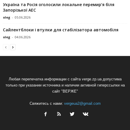
Україна та Росія оголосили локальне перемир’я біля
Запорізької АЕС
oleg
-
05.06.2026
Сайлентблоки і втулки для стабілізатора автомобіля
oleg
-
04.06.2026
Любая перепечатка информации с сайта verge.zp.ua допустима
только при указании источника и наличии активной гиперссылки на
сайт "ВЕРЖЕ"
Свяжитесь с нами:
vergeua2@gmail.com