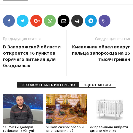
Предыдущая статья
Следующая статья
В Запорожской области
Киевлянин обвел вокруг
откроется 16 пунктов
пальца запорожца на 25
горячего питания для
тысяч гривен
бездомных
ЭТО МОЖЕТ БЫТЬ ИНТЕРЕСНО
ЕЩЕ ОТ АВТОРА
110 тисяч доларів
Vulkan casino: обзор и
Як правильно вибрати
готівкою і «Жигулі-
впечатления об
дитяче ліжечко