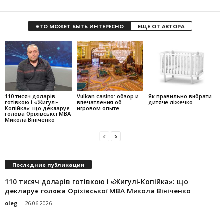
ЭТО МОЖЕТ БЫТЬ ИНТЕРЕСНО
ЕЩЕ ОТ АВТОРА
110 тисяч доларів
Vulkan casino: обзор и
Як правильно вибрати
готівкою і «Жигулі-
впечатления об
дитяче ліжечко
Копійка»: що декларує
игровом опыте
голова Оріхівської МВА
Микола Вініченко
Последние публикации
110 тисяч доларів готівкою і «Жигулі-Копійка»: що
декларує голова Оріхівської МВА Микола Вініченко
oleg
-
26.06.2026