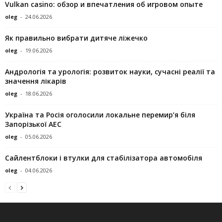
Vulkan casino: обзор и впечатления об игровом опыте
oleg
-
24.06.2026
Як правильно вибрати дитяче ліжечко
oleg
-
19.06.2026
Андрологія та урологія: розвиток науки, сучасні реалії та
значення лікарів
oleg
-
18.06.2026
Україна та Росія оголосили локальне перемир’я біля
Запорізької АЕС
oleg
-
05.06.2026
Сайлентблоки і втулки для стабілізатора автомобіля
oleg
-
04.06.2026