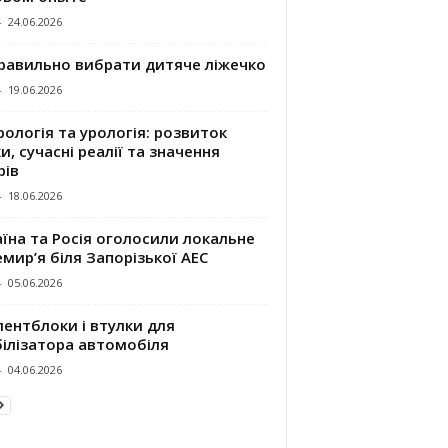
-
24.06.2026
правильно вибрати дитяче ліжечко
-
19.06.2026
ологія та урологія: розвиток
и, сучасні реалії та значення
рів
-
18.06.2026
їна та Росія оголосили локальне
мир’я біля Запорізької АЕС
-
05.06.2026
ентблоки і втулки для
білізатора автомобіля
-
04.06.2026