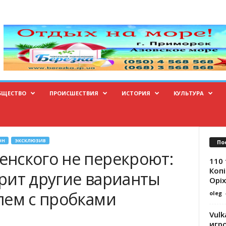
БЩЕСТВО
ПРОИСШЕСТВИЯ
ИСТОРИЯ
КУЛЬТУРА
ОН
ЭКСКЛЮЗИВ
По
нского не перекроют:
110 
Копі
рит другие варианты
Оріх
лем с пробками
oleg
Vulk
игр