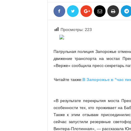
«
В
Е
Р
Просмотры:
223
Ж
Е
»
Патрульная полиция Запорожье отменил
движение транспорта на мостах Пре
«Верже» сообщила пресс-секретарь па
Читайте также:
В Запорожье в “час пи
«В результате перекрытия моста Прео
особенности тех, кто проживает на Б
Также к этим отзывам присоединилис
сейчас запустили резервные светофо
Винтера-Плотинная», — рассказала Юл