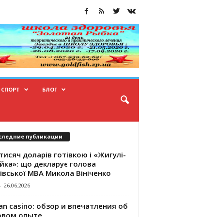
СПОРТ
БЛОГ
следние публикации
тисяч доларів готівкою і «Жигулі-
йка»: що декларує голова
івської МВА Микола Вініченко
-
26.06.2026
an casino: обзор и впечатления об
овом опыте