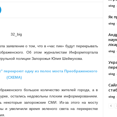
oleg
Як 
oleg
Андр
наук
ліка
а заявление о том, что в «час пик» будут перекрывать
oleg
ображенского. Об этом журналистам Информпортала
трульной полиции Запорожья Юлия Шеймухова.
Укра
пере
к” перекроют одну из полос моста Преображенского
oleg
(СХЕМА)
Сайл
ста
браженского большое количество жителей города, а в
абурке, остались недовольны плохим информированием.
oleg
ь некоторые запорожские СМИ. Из-за этого на мосту
ры и увеличили время зеленого света на перекрестке
ия.