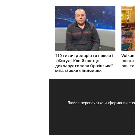
110 тисяч доларів готівкою і
Vulkan
«Жигулі-Копійка»: що
впеча
декларує голова Оріхівської
опыте
МВА Микола Вініченко
Любая перепечатка информации с са