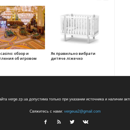
 casino: обзор и
Як правильно вибрати
тления об игровом
дитяче ліжечко
йта verge.zp.ua допустима только при указании источника и наличии ак
Свяжитесь с нами:
vergeua2@gmail.com