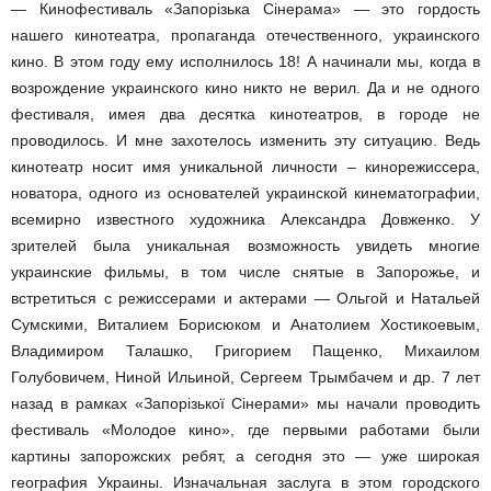
— Кинофестиваль «Запорізька Сінерама» — это гордость
нашего кинотеатра, пропаганда отечественного, украинского
кино. В этом году ему исполнилось 18! А начинали мы, когда в
возрождение украинского кино никто не верил. Да и не одного
фестиваля, имея два десятка кинотеатров, в городе не
проводилось. И мне захотелось изменить эту ситуацию. Ведь
кинотеатр носит имя уникальной личности – кинорежиссера,
новатора, одного из основателей украинской кинематографии,
всемирно известного художника Александра Довженко. У
зрителей была уникальная возможность увидеть многие
украинские фильмы, в том числе снятые в Запорожье, и
встретиться с режиссерами и актерами — Ольгой и Натальей
Сумскими, Виталием Борисюком и Анатолием Хостикоевым,
Владимиром Талашко, Григорием Пащенко, Михаилом
Голубовичем, Ниной Ильиной, Сергеем Трымбачем и др. 7 лет
назад в рамках «Запорізької Сінерами» мы начали проводить
фестиваль «Молодое кино», где первыми работами были
картины запорожских ребят, а сегодня это — уже широкая
география Украины. Изначальная заслуга в этом городского