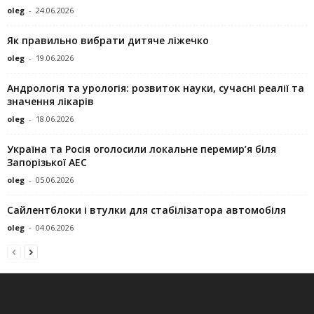
oleg
-
24.06.2026
Як правильно вибрати дитяче ліжечко
oleg
-
19.06.2026
Андрологія та урологія: розвиток науки, сучасні реалії та
значення лікарів
oleg
-
18.06.2026
Україна та Росія оголосили локальне перемир’я біля
Запорізької АЕС
oleg
-
05.06.2026
Сайлентблоки і втулки для стабілізатора автомобіля
oleg
-
04.06.2026