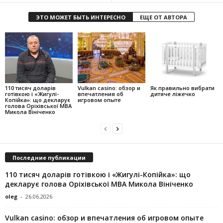
ЭТО МОЖЕТ БЫТЬ ИНТЕРЕСНО
ЕЩЕ ОТ АВТОРА
110 тисяч доларів
Vulkan casino: обзор и
Як правильно вибрати
готівкою і «Жигулі-
впечатления об
дитяче ліжечко
Копійка»: що декларує
игровом опыте
голова Оріхівської МВА
Микола Вініченко
Последние публикации
110 тисяч доларів готівкою і «Жигулі-Копійка»: що
декларує голова Оріхівської МВА Микола Вініченко
oleg
-
26.06.2026
Vulkan casino: обзор и впечатления об игровом опыте