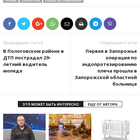
ПОЖАР
СПАСАТЕЛИ
УЛИЦА ЗЕСТАФОНСКАЯ
Предыдущая статья
Следующая статья
В Пологовском районе в
Первая в Запорожье
ДТП пострадал 29-
операция по
летний водитель
эндопротезированию
мопеда
плеча прошла в
Запорожской областной
больнице
ЭТО МОЖЕТ БЫТЬ ИНТЕРЕСНО
ЕЩЕ ОТ АВТОРА