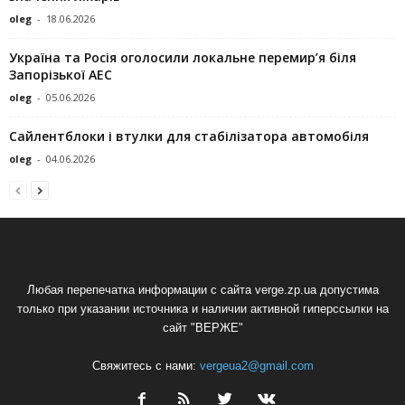
oleg
-
18.06.2026
Україна та Росія оголосили локальне перемир’я біля
Запорізької АЕС
oleg
-
05.06.2026
Сайлентблоки і втулки для стабілізатора автомобіля
oleg
-
04.06.2026
Любая перепечатка информации с сайта verge.zp.ua допустима
только при указании источника и наличии активной гиперссылки на
сайт "ВЕРЖЕ"
Свяжитесь с нами:
vergeua2@gmail.com