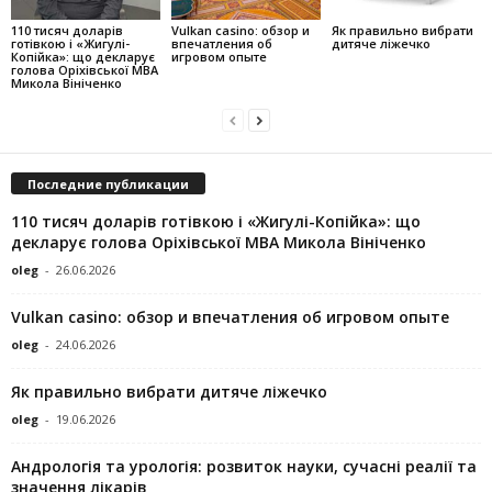
110 тисяч доларів
Vulkan casino: обзор и
Як правильно вибрати
готівкою і «Жигулі-
впечатления об
дитяче ліжечко
Копійка»: що декларує
игровом опыте
голова Оріхівської МВА
Микола Вініченко
Последние публикации
110 тисяч доларів готівкою і «Жигулі-Копійка»: що
декларує голова Оріхівської МВА Микола Вініченко
oleg
-
26.06.2026
Vulkan casino: обзор и впечатления об игровом опыте
oleg
-
24.06.2026
Як правильно вибрати дитяче ліжечко
oleg
-
19.06.2026
Андрологія та урологія: розвиток науки, сучасні реалії та
значення лікарів