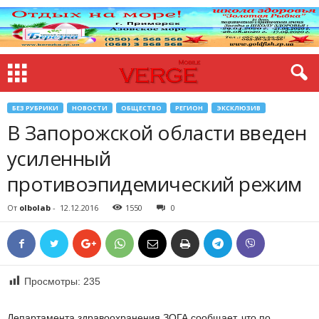
БЕЗ РУБРИКИ
НОВОСТИ
ОБЩЕСТВО
РЕГИОН
ЭКСКЛЮЗИВ
В Запорожской области введен
усиленный
противоэпидемический режим
От
olbolab
-
12.12.2016
1550
0
Просмотры:
235
Департамента здравоохранения ЗОГА сообщает, что по