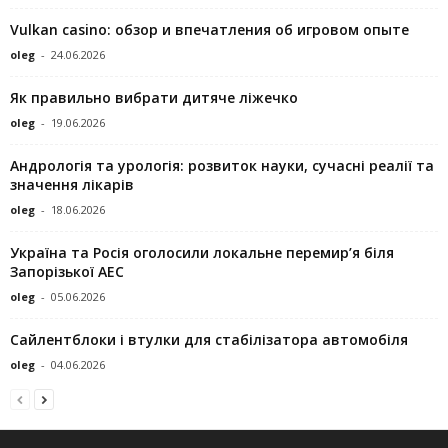
Vulkan casino: обзор и впечатления об игровом опыте
oleg
-
24.06.2026
Як правильно вибрати дитяче ліжечко
oleg
-
19.06.2026
Андрологія та урологія: розвиток науки, сучасні реалії та
значення лікарів
oleg
-
18.06.2026
Україна та Росія оголосили локальне перемир’я біля
Запорізької АЕС
oleg
-
05.06.2026
Сайлентблоки і втулки для стабілізатора автомобіля
oleg
-
04.06.2026