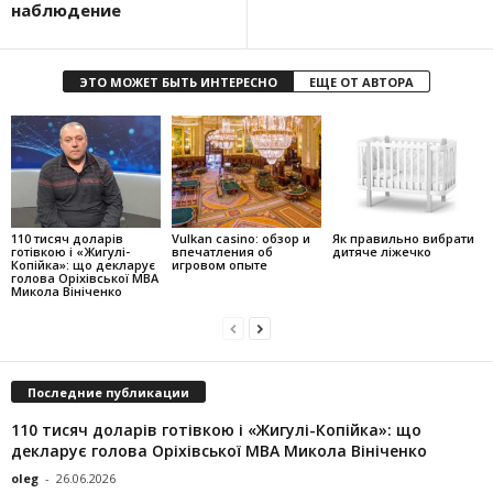
наблюдение
ЭТО МОЖЕТ БЫТЬ ИНТЕРЕСНО
ЕЩЕ ОТ АВТОРА
110 тисяч доларів
Vulkan casino: обзор и
Як правильно вибрати
готівкою і «Жигулі-
впечатления об
дитяче ліжечко
Копійка»: що декларує
игровом опыте
голова Оріхівської МВА
Микола Вініченко
Последние публикации
110 тисяч доларів готівкою і «Жигулі-Копійка»: що
декларує голова Оріхівської МВА Микола Вініченко
oleg
-
26.06.2026