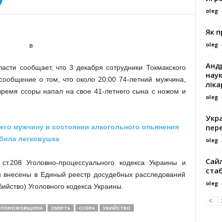
oleg
Як 
oleg
Андр
асти сообщает, что 3 декабря сотрудники Токмакского
наук
сообщение о том, что около 20:00 74-летний мужчина,
ліка
ремя ссоры напал на свое 41-летнего сына с ножом и
oleg
Укра
пере
его мужчину в состоянии алкогольного опьянения
била легковушка
oleg
Сайл
т.208 Уголовно-процессуального кодекса Украины и
ста
и внесены в Единый реестр досудебных расследований
oleg
бийство) Уголовного кодекса Украины.
ПОНОЖОВЩИНА
СМЕРТЬ
ССОРА
УБИЙСТВО