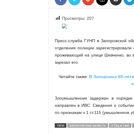
«
В
Е
Просмотры:
207
Р
Ж
Е
Пресс-служба ГУНП в Запорожской обл
»
отделения полиции зарегистрировали 
проживающий на улице Шевченко, во в
зарезал его.
Читайте также:
В Запорожье 69-летн
с
Злоумышленник задержан в порядке с
направлен в ИВС. Сведения о событи
по признакам ч.1 ст.115 (умышленное у
ТЕГИ
ЗАПОРОЖСКАЯ ОБЛАСТЬ
ОТЕЦ И СЫН