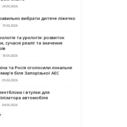
-
24.06.2026
правильно вибрати дитяче ліжечко
-
19.06.2026
ологія та урологія: розвиток
и, сучасні реалії та значення
рів
-
18.06.2026
їна та Росія оголосили локальне
мир’я біля Запорізької АЕС
-
05.06.2026
ентблоки і втулки для
білізатора автомобіля
-
04.06.2026