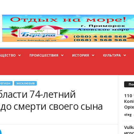
БЩЕСТВО
ПРОИСШЕСТВИЯ
ИСТОРИЯ
КУЛЬТУРА
РЕГИОН
ЭКСКЛЮЗИВ
По
бласти 74-летний
110 
Копі
до смерти своего сына
Оріх
oleg
Vulk
игр