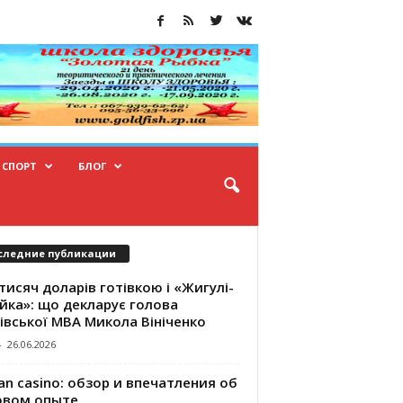
СПОРТ
БЛОГ
следние публикации
тисяч доларів готівкою і «Жигулі-
йка»: що декларує голова
івської МВА Микола Вініченко
-
26.06.2026
an casino: обзор и впечатления об
овом опыте