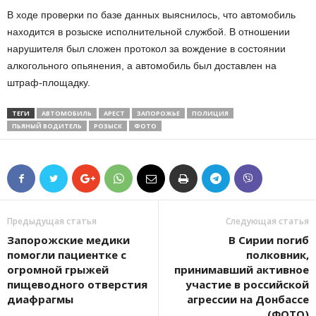
В ходе проверки по базе данных выяснилось, что автомобиль
находится в розыске исполнительной службой. В отношении
нарушителя был сложен протокол за вождение в состоянии
алкогольного опьянения, а автомобиль был доставлен на
штраф-площадку.
ТЕГИ
АВТОМОБИЛЬ
АРЕСТ
ЗАПОРОЖЬЕ
ПОЛИЦИЯ
ПЬЯНЫЙ ВОДИТЕЛЬ
РОЗЫСК
ФОТО
Предыдущая статья
Следующая статья
Запорожские медики
В Сирии погиб
помогли пациентке с
полковник,
огромной грыжей
принимавший активное
пищеводного отверстия
участие в российской
диафрагмы
агрессии на Донбассе
(ФОТО)