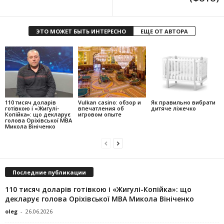
ЭТО МОЖЕТ БЫТЬ ИНТЕРЕСНО
ЕЩЕ ОТ АВТОРА
110 тисяч доларів
Vulkan casino: обзор и
Як правильно вибрати
готівкою і «Жигулі-
впечатления об
дитяче ліжечко
Копійка»: що декларує
игровом опыте
голова Оріхівської МВА
Микола Вініченко
Последние публикации
110 тисяч доларів готівкою і «Жигулі-Копійка»: що
декларує голова Оріхівської МВА Микола Вініченко
oleg
-
26.06.2026