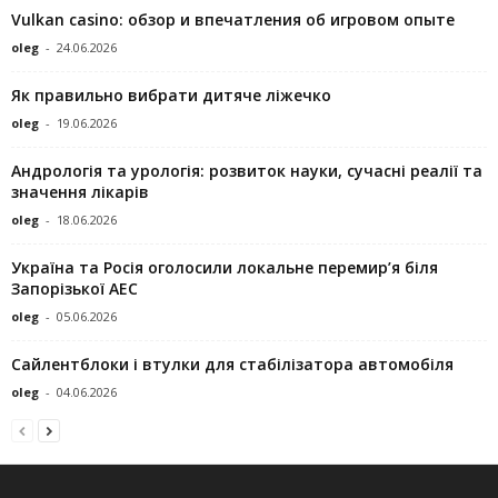
Vulkan casino: обзор и впечатления об игровом опыте
oleg
-
24.06.2026
Як правильно вибрати дитяче ліжечко
oleg
-
19.06.2026
Андрологія та урологія: розвиток науки, сучасні реалії та
значення лікарів
oleg
-
18.06.2026
Україна та Росія оголосили локальне перемир’я біля
Запорізької АЕС
oleg
-
05.06.2026
Сайлентблоки і втулки для стабілізатора автомобіля
oleg
-
04.06.2026