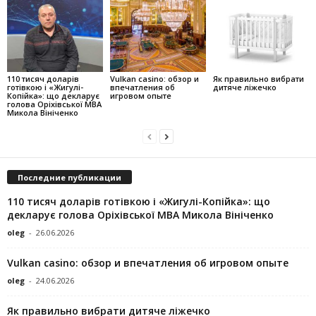
110 тисяч доларів
Vulkan casino: обзор и
Як правильно вибрати
готівкою і «Жигулі-
впечатления об
дитяче ліжечко
Копійка»: що декларує
игровом опыте
голова Оріхівської МВА
Микола Вініченко
Последние публикации
110 тисяч доларів готівкою і «Жигулі-Копійка»: що
декларує голова Оріхівської МВА Микола Вініченко
oleg
-
26.06.2026
Vulkan casino: обзор и впечатления об игровом опыте
oleg
-
24.06.2026
Як правильно вибрати дитяче ліжечко