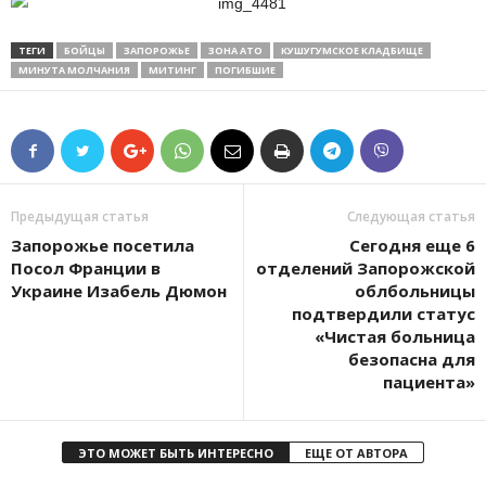
ТЕГИ
БОЙЦЫ
ЗАПОРОЖЬЕ
ЗОНА АТО
КУШУГУМСКОЕ КЛАДБИЩЕ
МИНУТА МОЛЧАНИЯ
МИТИНГ
ПОГИБШИЕ
Предыдущая статья
Следующая статья
Запорожье посетила
Сегодня еще 6
Посол Франции в
отделений Запорожской
Украине Изабель Дюмон
облбольницы
подтвердили статус
«Чистая больница
безопасна для
пациента»
ЭТО МОЖЕТ БЫТЬ ИНТЕРЕСНО
ЕЩЕ ОТ АВТОРА