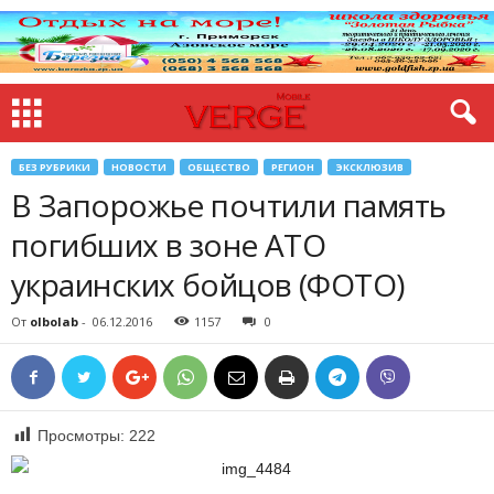
БЕЗ РУБРИКИ
НОВОСТИ
ОБЩЕСТВО
РЕГИОН
ЭКСКЛЮЗИВ
В Запорожье почтили память
погибших в зоне АТО
украинских бойцов (ФОТО)
От
olbolab
-
06.12.2016
1157
0
Просмотры:
222