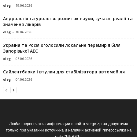
oleg
-
19.06.2026
Андрологія та урологія: розвиток науки, сучасні реалії та
значення лікарів
oleg
-
18.06.2026
Україна та Росія оголосили локальне перемир’я біля
Запорізької АЕС
oleg
-
05.06.2026
Сайлентблоки і втулки для стабілізатора автомобіля
oleg
-
04.06.2026
Любая перепечатка информации с сайта verge.zp.ua допустима
только при указании источника и наличии активной гиперссылки на
сайт "ВЕРЖЕ"