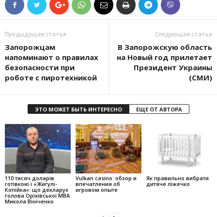
Предыдущая статья
Следующая статья
Запорожцам
В Запорожскую область
напоминают о правилах
на Новый год прилетает
безопасности при
Президент Украины
роботе с пиротехникой
(СМИ)
ЭТО МОЖЕТ БЫТЬ ИНТЕРЕСНО
ЕЩЕ ОТ АВТОРА
110 тисяч доларів
Vulkan casino: обзор и
Як правильно вибрати
готівкою і «Жигулі-
впечатления об
дитяче ліжечко
Копійка»: що декларує
игровом опыте
голова Оріхівської МВА
Микола Вініченко