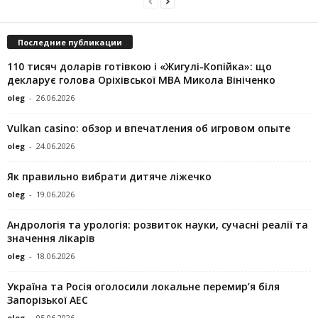
Последние публикации
110 тисяч доларів готівкою і «Жигулі-Копійка»: що
декларує голова Оріхівської МВА Микола Вініченко
oleg
-
26.06.2026
Vulkan casino: обзор и впечатления об игровом опыте
oleg
-
24.06.2026
Як правильно вибрати дитяче ліжечко
oleg
-
19.06.2026
Андрологія та урологія: розвиток науки, сучасні реалії та
значення лікарів
oleg
-
18.06.2026
Україна та Росія оголосили локальне перемир’я біля
Запорізької АЕС
oleg
-
05.06.2026