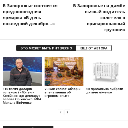
В Запорожье состоится
В Запорожье на дамбе
предновогодняя
пьяный водитель
ярмарка «В день
«влетел» в
последний декабря…»
припаркованный
грузовик
ЭТО МОЖЕТ БЫТЬ ИНТЕРЕСНО
ЕЩЕ ОТ АВТОРА
110 тисяч доларів
Vulkan casino: обзор и
Як правильно вибрати
готівкою і «Жигулі-
впечатления об
дитяче ліжечко
Копійка»: що декларує
игровом опыте
голова Оріхівської МВА
Микола Вініченко