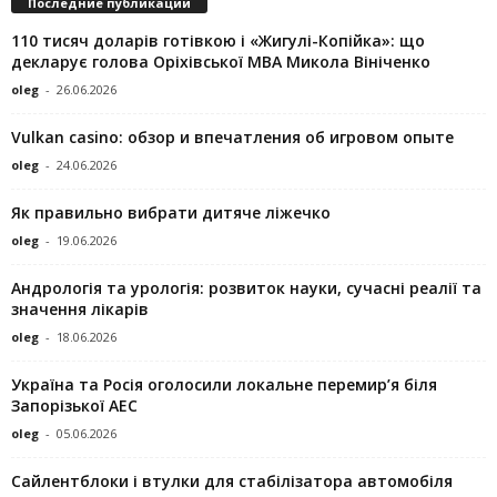
Последние публикации
110 тисяч доларів готівкою і «Жигулі-Копійка»: що
декларує голова Оріхівської МВА Микола Вініченко
oleg
-
26.06.2026
Vulkan casino: обзор и впечатления об игровом опыте
oleg
-
24.06.2026
Як правильно вибрати дитяче ліжечко
oleg
-
19.06.2026
Андрологія та урологія: розвиток науки, сучасні реалії та
значення лікарів
oleg
-
18.06.2026
Україна та Росія оголосили локальне перемир’я біля
Запорізької АЕС
oleg
-
05.06.2026
Сайлентблоки і втулки для стабілізатора автомобіля