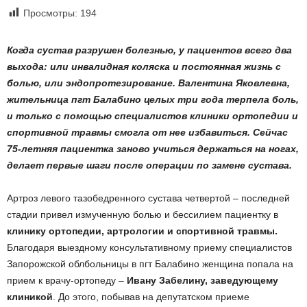
Просмотры:
194
Когда сустав разрушен болезнью, у пациентов всего два
выхода: или инвалидная коляска и постоянная жизнь с
болью, или эндопротезирование.
Валентина Яковлевна,
жительница пгт Балабино целых три года терпела боль,
и только с помощью специалистов клиники ортопедии и
спортивной травмы смогла от нее избавиться. Сейчас
75-летняя пациентка заново учиться держаться на ногах,
делает первые шаги после операции по замене сустава.
Артроз левого тазобедренного сустава четвертой – последней
стадии привел измученную болью и бессилием пациентку в
клинику ортопедии, артрологии и спортивной травмы.
Благодаря выездному консультативному приему специалистов
Запорожской облбольницы в пгт Балабино женщина попала на
прием к врачу-ортопеду –
Ивану Забелину, заведующему
клиникой
. До этого, побывав на депутатском приеме