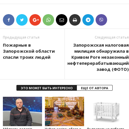
Предыдущая статья
Следующая статья
Пожарные в
Запорожская налоговая
Запорожской области
милиция обнаружила в
спасли троих людей
Кривом Роге незаконный
нефтеперерабатывающий
завод (ФОТО)
ЭТО МОЖЕТ БЫТЬ ИНТЕРЕСНО
ЕЩЕ ОТ АВТОРА
110 тисяч доларів
Vulkan casino: обзор и
Як правильно вибрати