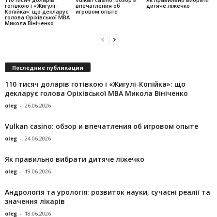
готівкою і «Жигулі-
впечатления об
дитяче ліжечко
Копійка»: що декларує
игровом опыте
голова Оріхівської МВА
Микола Вініченко
Последние публикации
110 тисяч доларів готівкою і «Жигулі-Копійка»: що
декларує голова Оріхівської МВА Микола Вініченко
oleg
-
26.06.2026
Vulkan casino: обзор и впечатления об игровом опыте
oleg
-
24.06.2026
Як правильно вибрати дитяче ліжечко
oleg
-
19.06.2026
Андрологія та урологія: розвиток науки, сучасні реалії та
значення лікарів
oleg
-
18.06.2026