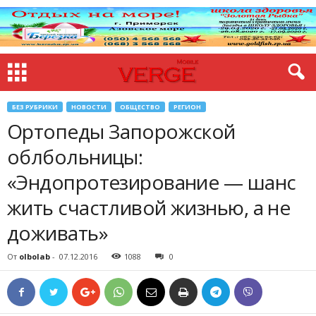
БЕЗ РУБРИКИ
НОВОСТИ
ОБЩЕСТВО
РЕГИОН
Ортопеды Запорожской
облбольницы:
«Эндопротезирование — шанс
жить счастливой жизнью, а не
доживать»
От
olbolab
-
07.12.2016
1088
0