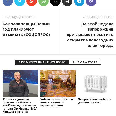
Предыдущая статья
Следующая статья
Как запорожцы Новый
На этой неделе
год планируют
запорожцев
отмечать (СОЦОПРОС)
приглашают посетить
открытие новогодних
елок города
ЭТО МОЖЕТ БЫТЬ ИНТЕРЕСНО
ЕЩЕ ОТ АВТОРА
110 тисяч доларів
Vulkan casino: обзор и
Як правильно вибрати
готівкою і «Жигулі-
впечатления об
дитяче ліжечко
Копійка»: що декларує
игровом опыте
голова Оріхівської МВА
Микола Вініченко