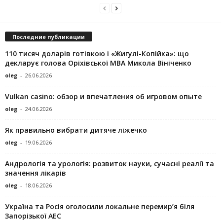
Последние публикации
110 тисяч доларів готівкою і «Жигулі-Копійка»: що
декларує голова Оріхівської МВА Микола Вініченко
oleg
-
26.06.2026
Vulkan casino: обзор и впечатления об игровом опыте
oleg
-
24.06.2026
Як правильно вибрати дитяче ліжечко
oleg
-
19.06.2026
Андрологія та урологія: розвиток науки, сучасні реалії та
значення лікарів
oleg
-
18.06.2026
Україна та Росія оголосили локальне перемир’я біля
Запорізької АЕС