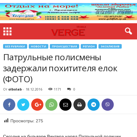
БЕЗ РУБРИКИ
НОВОСТИ
ПРОИСШЕСТВИЯ
РЕГИОН
ЭКСКЛЮЗИВ
Патрульные полисмены
задержали похитителя елок
(ФОТО)
От
olbolab
-
18.12.2016
1171
0
Просмотры:
275
Сегодня на бульваре Винтера наряд Патрульной полиции