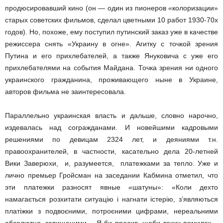
продюсировавший кино (он — один из пионеров «колоризации»
старых советских фильмов, сделал цветными 10 работ 1930­-70­х
годов). Но, похоже, ему поступил путинский заказ уже в качестве
режиссера снять «Украину в огне». Агитку с точкой зрения
Путина и его прихлебателей, а также Януковича с уже его
прихлебателями на события Майдана. Точка зрения ни одного
украинского гражданина, проживающего ныне в Украине,
авторов фильма не заинтересовала.
Параллельно украинская власть и дальше, словно нарочно,
издевалась над согражданами. И новейшими кадровыми
решениями по девицам 23­24 лет, и деяниями т.н.
правоохранителей, в частности, касательно дела 20­-летней
Вики Заверюхи, и, разумеется, платежками за тепло. Уже и
лично премьер Гройсман на заседании Кабмина отметил, что
эти платежки разносят явные «шатуны»: «Коли дехто
намагається розхитати ситуацію і нагнати істерію, з’являються
платіжки з подвоєними, потроєними цифрами, нереальними