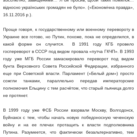
абсолютно, завищеними… Я би просив, щоби таких помилок…
відносно українських громадян не було». («Економічна правда»,
16.11.2016 р.).
Проще говоря, к государственному или военному перевороту в
Украине все готово, но Путин, похоже, пока не определился, в
какой форме он случится. В 1991 году КГБ провело
госпереворот в СССР под видом провала «путча ГКЧП». В 1993
году уже МГБ России замаскировало переворот под видом
бунта Верховного Совета Российской Федерации, избранного
еще при Советской власти. Парламент («Белый дом») просто
сожгли танками, параллельно передав императорские
полномочия Ельцину с тем расчётом, что старый пьяница долго
не протянет.
В 1999 году уже ФСБ России взорвали Москву, Волгодонск,
Буйнакск с тем, чтобы начать новую победоносную чеченскую
войну и на ее плечах протащить к власти подполковника
Путина. Разумеется, что фактически безальтернативно, тем