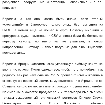
разгуливали вооруженные иностранцы. Говорившие «не по­
нашему».
Впрочем, а как оно могло быть иначе, если старый
«смотрящий» в Запорожье только-­только был выпущен из
СИЗО, а новый еще не вошел в курс? Поэтому милиция и
прокуроры, судьи, налоговая и СБУ и готовы были бы бежать по
первому свистку, но никто им не указывал, в каком
направлении… Отсюда и такие пагубные для г­-на Януковича
последствия…
Впрочем, бредни «легитимного» украинскую публику как-­то не
впечатлили, хотя Путин сделал все, чтобы того полюбили, как
родного. Как раз накануне на РосTV прошел фильм «Украина в
огне», тут же воспетый всеми, кому положено, и в Украине тоже.
Создала же фильм весьма впечатляющая «группа товарищей».
Из Америки в качестве продюсера и интервьюера был выписан
трижды оскароносный голливудский режиссер Оливер Стоун.
Режиссёром же стал Игорь Лопатёнок ­ обычно