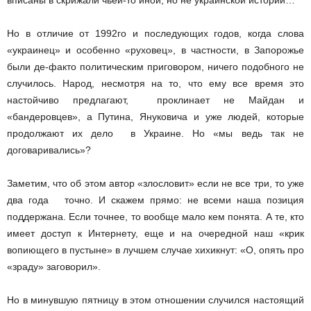
вписаны в скрижали чьей-­то иной, но не украинской истории…
Но в отличие от 1992­го и последующих годов, когда слова
«украинец» и особенно «руховец», в частности, в Запорожье
были де­-факто политическим приговором, ничего подобного не
случилось. Народ, несмотря на то, что ему все время это
настойчиво предлагают, проклинает не Майдан и
«бандеровцев», а Путина, Януковича и уже людей, которые
продолжают их дело в Украине. Но «мы ведь так не
договаривались»?
Заметим, что об этом автор «злословит» если не все три, то уже
два года ­ точно. И скажем прямо: не всеми наша позиция
поддержана. Если точнее, то вообще мало кем понята. А те, кто
имеет доступ к Интернету, еще и на очередной наш «крик
вопиющего в пустыне» в лучшем случае хихикнут: «О, опять про
«зраду» заговорил».
Но в минувшую пятницу в этом отношении случился настоящий