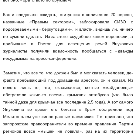
вот оно, «братство­то по оружию»!
Как и следовало ожидать, «титушки» в количестве 20 персон,
названные «Правым сектором», заблокировали СИЗО с
подозреваемыми «беркутовцами», и власти, видишь ли, ничего
не сумели сделать. Из­-за этого «судебное кино» перенесли, а
прибывшие в Ростов для освещения речей Януковича
журналисты получили возможность пообщаться с «дважды
несудимым» на пресс­-конференции.
Заметим, что все то, что должен был и мог сказать человек, де­-
факто пребывающий под домашним арестом, он и сказал. Из
нового лишь то, что, оказывается, клятые «майдановцы»
обстреляли какие­-то восемь крымских автобусов (что было
тайной даже для крымчан все последние 2,5 года). А вот самого
Януковича во время его бегства в Крым обстреляли под
Мелитополем уже «иностранные наемники». Т.е. признано, что
запорожские правоохранители во времена правления Партии
регионов вовсе «мышей не ловили», раз на их территории