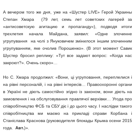
А вечером того же дня, уже на «Шустер LIVE» Герой Украины
Степан Хмара (79 лет, семь лет советских лагерей за
«антисоветскую агитацию и пропаганду»), подводя итоги
трехлетия начала Майдана, заявил: «Одне злочинне
угрупування на чолі з Януковичем змінилося іншим злочинним
угрупуванням, яке очолив Порошенко». (В этот момент Савик
Шустер бросил реплику: «Тут все задают вопрос: «Когда нас
закроют?». Очень скоро»…
Но С. Хмара продолжил: «Вони, ці угруповання, переплелися і
на рівні персоналій, і на рівні інтересів… Правоохоронні органи
в Україні не діють самостійно згідно із законом, вони діють на
замовлення і на обслуговування правлячої верхівки… Угода про
співробітництво ФСБ та СБУ діє і до цього часу. І наслідки такого
співробітництва ми маємо на прикладі справи Корбана і
Станіслава Краснова (руководителя блокады Крыма осени 2015
года. ­
Авт.
)».