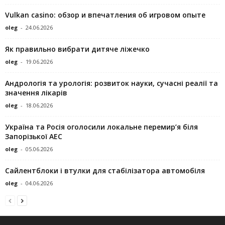
Vulkan casino: обзор и впечатления об игровом опыте
oleg
-
24.06.2026
Як правильно вибрати дитяче ліжечко
oleg
-
19.06.2026
Андрологія та урологія: розвиток науки, сучасні реалії та
значення лікарів
oleg
-
18.06.2026
Україна та Росія оголосили локальне перемир’я біля
Запорізької АЕС
oleg
-
05.06.2026
Сайлентблоки і втулки для стабілізатора автомобіля
oleg
-
04.06.2026