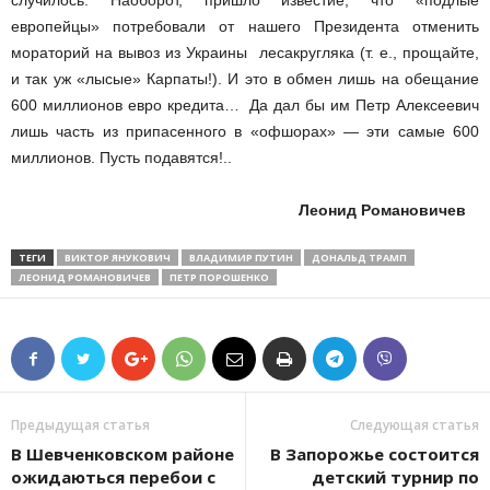
случилось. Наоборот, пришло известие, что «подлые
европейцы» потребовали от нашего Президента отменить
мораторий на вывоз из Украины леса­кругляка (т. е., прощайте,
и так уж «лысые» Карпаты!). И это в обмен лишь на обещание
600 миллионов евро кредита… Да дал бы им Петр Алексеевич
лишь часть из припасенного в «офшорах» — эти самые 600
миллионов. Пусть подавятся!..
Леонид Романовичев
ТЕГИ
ВИКТОР ЯНУКОВИЧ
ВЛАДИМИР ПУТИН
ДОНАЛЬД ТРАМП
ЛЕОНИД РОМАНОВИЧЕВ
ПЕТР ПОРОШЕНКО
Предыдущая статья
Следующая статья
В Шевченковском районе
В Запорожье состоится
ожидаються перебои с
детский турнир по