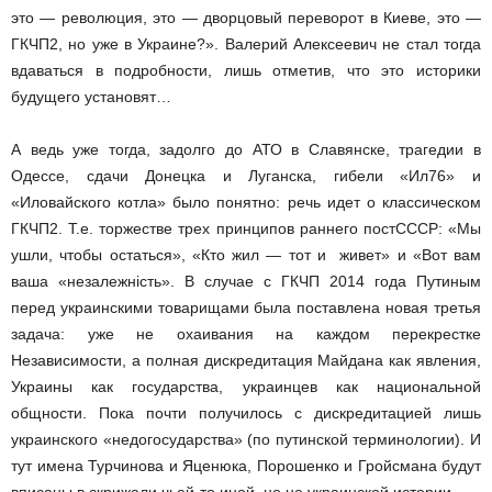
это — революция, это — дворцовый переворот в Киеве, это —
ГКЧП­2, но уже в Украине?». Валерий Алексеевич не стал тогда
вдаваться в подробности, лишь отметив, что это историки
будущего установят…
А ведь уже тогда, задолго до АТО в Славянске, трагедии в
Одессе, сдачи Донецка и Луганска, гибели «Ил­76» и
«Иловайского котла» было понятно: речь идет о классическом
ГКЧП­2. Т.е. торжестве трех принципов раннего пост­СССР: «Мы
ушли, чтобы остаться», «Кто жил — тот и живет» и «Вот вам
ваша «незалежність». В случае с ГКЧП 2014 года Путиным
перед украинскими товарищами была поставлена новая третья
задача: уже не охаивания на каждом перекрестке
Независимости, а полная дискредитация Майдана как явления,
Украины как государства, украинцев как национальной
общности. Пока почти получилось с дискредитацией лишь
украинского «недогосударства» (по путинской терминологии). И
тут имена Турчинова и Яценюка, Порошенко и Гройсмана будут