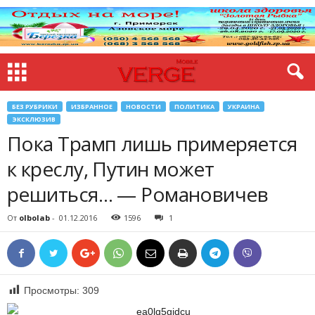
БЕЗ РУБРИКИ
ИЗБРАННОЕ
НОВОСТИ
ПОЛИТИКА
УКРАИНА
ЭКСКЛЮЗИВ
Пока Трамп лишь примеряется
к креслу, Путин может
решиться… — Романовичев
От
olbolab
-
01.12.2016
1596
1
Просмотры:
309