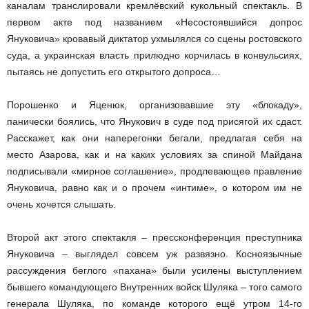
каналам транслировали кремлёвский кукольный спектакль. В
первом акте под названием «Несостоявшийся допрос
Януковича» кровавый диктатор ухмылялся со сцены ростовского
суда, а украинская власть прилюдно корчилась в конвульсиях,
пытаясь не допустить его открытого допроса…
Порошенко и Яценюк, организовавшие эту «блокаду»,
панически боялись, что Янукович в суде под присягой их сдаст.
Расскажет, как они наперегонки бегали, предлагая себя на
место Азарова, как и на каких условиях за спиной Майдана
подписывали «мирное соглашение», продлевающее правление
Януковича, равно как и о прочем «интиме», о котором им не
очень хочется слышать.
Второй акт этого спектакля – пресс­конференция преступника
Януковича – выглядел совсем уж развязно. Косноязычные
рассуждения беглого «пахана» были усилены выступлением
бывшего командующего Внутренних войск Шуляка – того самого
генерала Шуляка, по команде которого ещё утром 14­-го