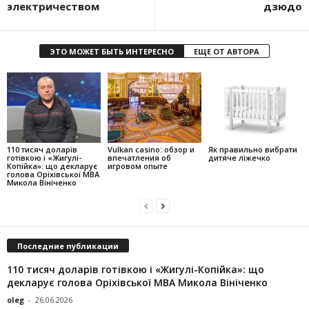
электричеством
дзюдо
ЭТО МОЖЕТ БЫТЬ ИНТЕРЕСНО
ЕЩЕ ОТ АВТОРА
110 тисяч доларів
Vulkan casino: обзор и
Як правильно вибрати
готівкою і «Жигулі-
впечатления об
дитяче ліжечко
Копійка»: що декларує
игровом опыте
голова Оріхівської МВА
Микола Вініченко
Последние публикации
110 тисяч доларів готівкою і «Жигулі-Копійка»: що
декларує голова Оріхівської МВА Микола Вініченко
oleg
-
26.06.2026