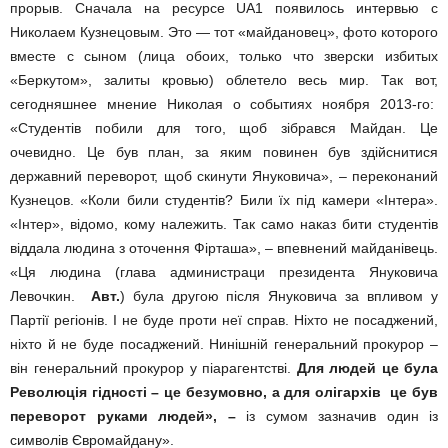
прорыв. Сначала на ресурсе UA1 появилось интервью с
Николаем Кузнецовым. Это — тот «майдановец», фото которого
вместе с сыном (лица обоих, только что зверски избитых
«Беркутом», залиты кровью) облетело весь мир. Так вот,
сегодняшнее мнение Николая о событиях ноября 2013-­го:
«Студентів побили для того, щоб зібрався Майдан. Це
очевидно. Це був план, за яким повинен був здійснитися
державний переворот, щоб скинути Януковича», – переконаний
Кузнецов. «Коли били студентів? Били їх під камери «Інтера».
«Інтер», відомо, кому належить. Так само наказ бити студентів
віддала людина з оточення Фірташа», – впевнений майданівець.
«Ця людина (глава администраци президента Януковича
Левочкин. ­
Авт.
) була другою після Януковича за впливом у
Партії регіонів. І не буде проти неї справ. Ніхто не посаджений,
ніхто й не буде посаджений. Нинішній генеральний прокурор –
він генеральний прокурор у піар­агентстві.
Для людей це була
Революція гідності – це безумовно, а для олігархів це був
переворот руками людей», –
із сумом зазначив один із
символів Євромайдану».