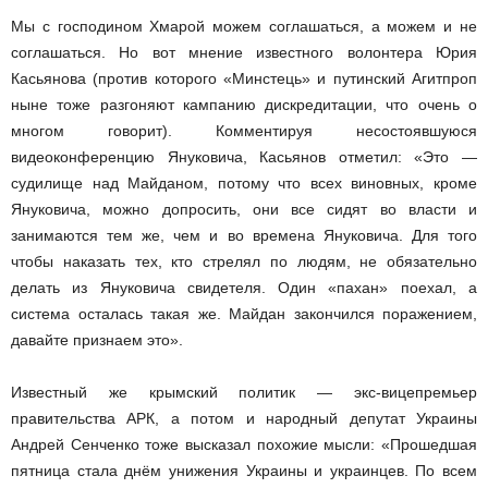
Мы с господином Хмарой можем соглашаться, а можем и не
соглашаться. Но вот мнение известного волонтера Юрия
Касьянова (против которого «Минстець» и путинский Агитпроп
ныне тоже разгоняют кампанию дискредитации, что очень о
многом говорит). Комментируя несостоявшуюся
видеоконференцию Януковича, Касьянов отметил: «Это —
судилище над Майданом, потому что всех виновных, кроме
Януковича, можно допросить, они все сидят во власти и
занимаются тем же, чем и во времена Януковича. Для того
чтобы наказать тех, кто стрелял по людям, не обязательно
делать из Януковича свидетеля. Один «пахан» поехал, а
система осталась такая же. Майдан закончился поражением,
давайте признаем это».
Известный же крымский политик — экс­-вице­премьер
правительства АРК, а потом и народный депутат Украины
Андрей Сенченко тоже высказал похожие мысли: «Прошедшая
пятница стала днём унижения Украины и украинцев. По всем