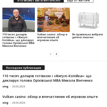
ЭТО МОЖЕТ БЫТЬ ИНТЕРЕСНО
ЕЩЕ ОТ АВТОРА
110 тисяч доларів
Vulkan casino: обзор и
Як правильно вибрати
готівкою і «Жигулі-
впечатления об
дитяче ліжечко
Копійка»: що декларує
игровом опыте
голова Оріхівської МВА
Микола Вініченко
Последние публикации
110 тисяч доларів готівкою і «Жигулі-Копійка»: що
декларує голова Оріхівської МВА Микола Вініченко
oleg
-
26.06.2026
Vulkan casino: обзор и впечатления об игровом опыте
oleg
-
24.06.2026