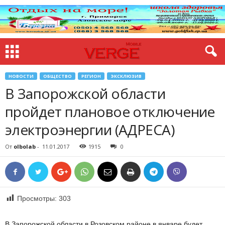
НОВОСТИ
ОБЩЕСТВО
РЕГИОН
ЭКСКЛЮЗИВ
В Запорожской области
пройдет плановое отключение
электроэнергии (АДРЕСА)
От
olbolab
-
11.01.2017
1915
0
Просмотры:
303
В Запорожской области в Розовском районе в январе будет