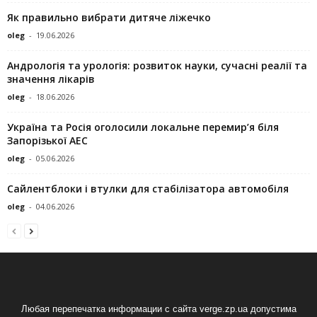
Як правильно вибрати дитяче ліжечко
oleg
-
19.06.2026
Андрологія та урологія: розвиток науки, сучасні реалії та
значення лікарів
oleg
-
18.06.2026
Україна та Росія оголосили локальне перемир’я біля
Запорізької АЕС
oleg
-
05.06.2026
Сайлентблоки і втулки для стабілізатора автомобіля
oleg
-
04.06.2026
Любая перепечатка информации с сайта verge.zp.ua допустима