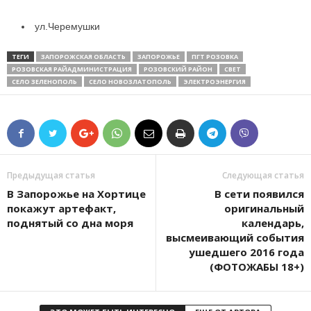
ул.Черемушки
ТЕГИ
ЗАПОРОЖСКАЯ ОБЛАСТЬ
ЗАПОРОЖЬЕ
ПГТ РОЗОВКА
РОЗОВСКАЯ РАЙАДМИНИСТРАЦИЯ
РОЗОВСКИЙ РАЙОН
СВЕТ
СЕЛО ЗЕЛЕНОПОЛЬ
СЕЛО НОВОЗЛАТОПОЛЬ
ЭЛЕКТРОЭНЕРГИЯ
Предыдущая статья
Следующая статья
В Запорожье на Хортице
В сети появился
покажут артефакт,
оригинальный
поднятый со дна моря
календарь,
высмеивающий события
ушедшего 2016 года
(ФОТОЖАБЫ 18+)