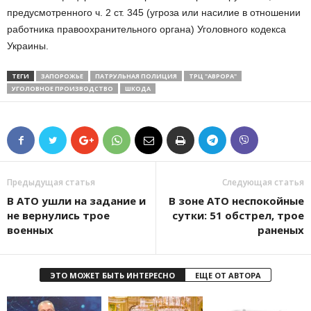
предусмотренного ч. 2 ст. 345 (угроза или насилие в отношении
работника правоохранительного органа) Уголовного кодекса
Украины.
ТЕГИ
ЗАПОРОЖЬЕ
ПАТРУЛЬНАЯ ПОЛИЦИЯ
ТРЦ "АВРОРА"
УГОЛОВНОЕ ПРОИЗВОДСТВО
ШКОДА
Предыдущая статья
Следующая статья
В АТО ушли на задание и
В зоне АТО неспокойные
не вернулись трое
сутки: 51 обстрел, трое
военных
раненых
ЭТО МОЖЕТ БЫТЬ ИНТЕРЕСНО
ЕЩЕ ОТ АВТОРА