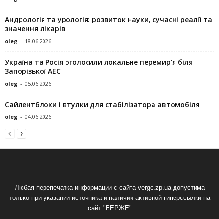
Андрологія та урологія: розвиток науки, сучасні реалії та
значення лікарів
oleg
-
18.06.2026
Україна та Росія оголосили локальне перемир’я біля
Запорізької АЕС
oleg
-
05.06.2026
Сайлентблоки і втулки для стабілізатора автомобіля
oleg
-
04.06.2026
Любая перепечатка информации с сайта verge.zp.ua допустима
только при указании источника и наличии активной гиперссылки на
сайт "ВЕРЖЕ"