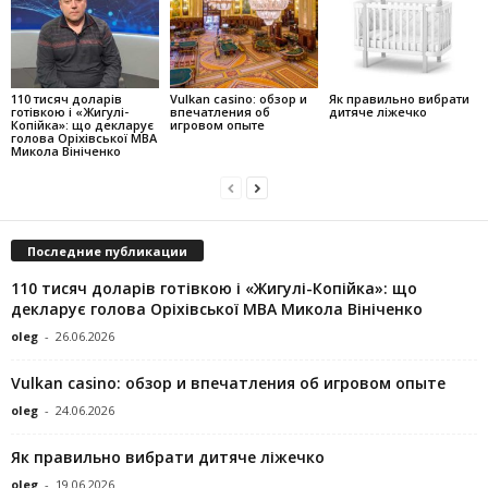
110 тисяч доларів
Vulkan casino: обзор и
Як правильно вибрати
готівкою і «Жигулі-
впечатления об
дитяче ліжечко
Копійка»: що декларує
игровом опыте
голова Оріхівської МВА
Микола Вініченко
Последние публикации
110 тисяч доларів готівкою і «Жигулі-Копійка»: що
декларує голова Оріхівської МВА Микола Вініченко
oleg
-
26.06.2026
Vulkan casino: обзор и впечатления об игровом опыте
oleg
-
24.06.2026
Як правильно вибрати дитяче ліжечко
oleg
-
19.06.2026