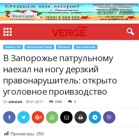
НОВОСТИ
ПРОИСШЕСТВИЯ
РЕГИОН
ЭКСКЛЮЗИВ
В Запорожье патрульному
наехал на ногу дерзкий
правонарушитель: открыто
уголовное проивзодство
От
olbolab
-
09.01.2017
1088
0
Просмотры:
250