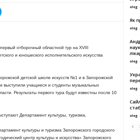
oleg
Як 
oleg
Андр
наук
первый отборочный областной тур на XVIII
ліка
ского и юношеского исполнительского искусства
oleg
Укра
орожской детской школе искусств №1 и в Запорожской
пере
м выступили учащиеся и студенты музыкальных
oleg
асти. Результаты первого тура будут известны после 10
Сайл
ста
ступают Департамент культуры, туризма,
oleg
артамент культуры и туризма Запорожского городского
одический центр культуры и искусства» Запорожского