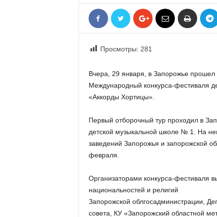
«
В
Е
Р
Просмотры:
281
Ж
Е
»
Вчера, 29 января, в Запорожье прошел 
Международный конкурса-фестиваля дет
«Аккорды Хортицы».
Первый отборочный тур проходил в Зап
детской музыкальной школе № 1. На не
заведений Запорожья и запорожской обл
февраля.
Организаторами конкурса-фестиваля вы
национальностей и религий
Запорожской облгосадминистрации, Деп
совета, КУ «Запорожский областной мет