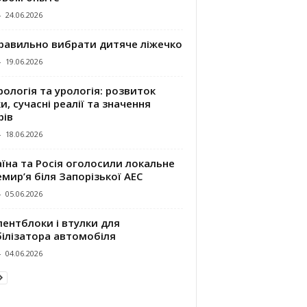
-
24.06.2026
правильно вибрати дитяче ліжечко
-
19.06.2026
ологія та урологія: розвиток
и, сучасні реалії та значення
рів
-
18.06.2026
їна та Росія оголосили локальне
мир’я біля Запорізької АЕС
-
05.06.2026
ентблоки і втулки для
білізатора автомобіля
-
04.06.2026