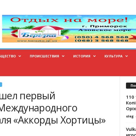
БЩЕСТВО
ПРОИСШЕСТВИЯ
ИСТОРИЯ
КУЛЬТУРА
По
ошел первый
110 
Копі
 Международного
Оріх
аля «Аккорды Хортицы»
oleg
Vulk
игр