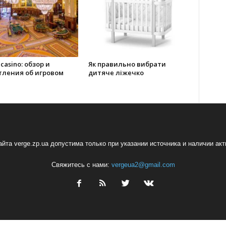
 casino: обзор и
Як правильно вибрати
тления об игровом
дитяче ліжечко
йта verge.zp.ua допустима только при указании источника и наличии ак
Свяжитесь с нами:
vergeua2@gmail.com