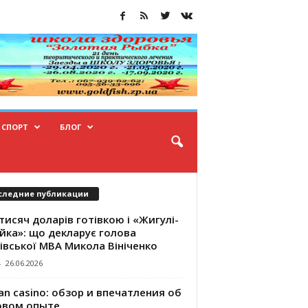
СПОРТ
БЛОГ
следние публикации
тисяч доларів готівкою і «Жигулі-
йка»: що декларує голова
івської МВА Микола Вініченко
-
26.06.2026
an casino: обзор и впечатления об
овом опыте