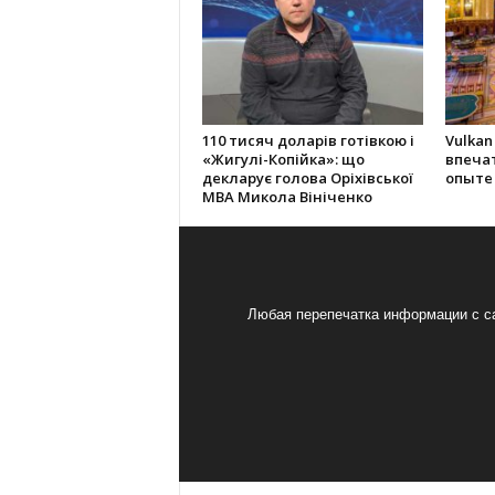
110 тисяч доларів готівкою і
Vulkan
«Жигулі-Копійка»: що
впеча
декларує голова Оріхівської
опыте
МВА Микола Вініченко
Любая перепечатка информации с са