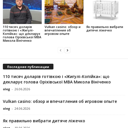
110 тисяч доларів
Vulkan casino: обзор и
Як правильно вибрати
готівкою і «Жигулі-
впечатления об
дитяче ліжечко
Копійка»: що декларує
игровом опыте
голова Оріхівської МВА
Микола Вініченко
Последние публикации
110 тисяч доларів готівкою і «Жигулі-Копійка»: що
декларує голова Оріхівської МВА Микола Вініченко
oleg
-
26.06.2026
Vulkan casino: обзор и впечатления об игровом опыте
oleg
-
24.06.2026
Як правильно вибрати дитяче ліжечко
oleg
-
19.06.2026