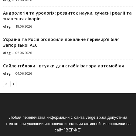
Андрологія та урологія: розвиток науки, сучасні реалії та
значення лікарів
oleg
-
18.06.2026
Україна та Росія оголосили локальне перемир’я біля
Запорізької АЕС
oleg
-
05.06.2026
Сайлентблоки і втулки для стабілізатора автомобіля
oleg
-
04.06.2026
Любая перепечатка информации с сайта verge.zp.ua допустима
только при указании источника и наличии активной гиперссылки на
сайт "ВЕРЖЕ"