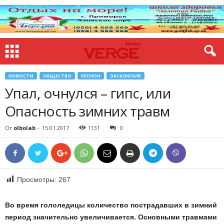
НОВОСТИ
ОБЩЕСТВО
РЕГИОН
ЭКСКЛЮЗИВ
Упал, очнулся – гипс, или
Опасность зимних травм
От
olbolab
-
15.01.2017
1131
0
Просмотры:
267
Во время гололедицы количество пострадавших в зимний
период значительно увеличивается. Основными травмами