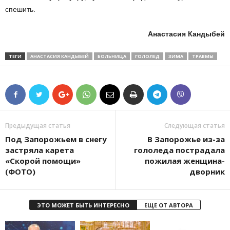
спешить.
Анастасия Кандыбей
ТЕГИ
АНАСТАСИЯ КАНДЫБЕЙ
БОЛЬНИЦА
ГОЛОЛЕД
ЗИМА
ТРАВМЫ
Предыдущая статья
Следующая статья
Под Запорожьем в снегу
В Запорожье из-за
застряла карета
гололеда пострадала
«Скорой помощи»
пожилая женщина-
(ФОТО)
дворник
ЭТО МОЖЕТ БЫТЬ ИНТЕРЕСНО
ЕЩЕ ОТ АВТОРА