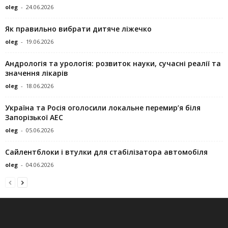
oleg
-
24.06.2026
Як правильно вибрати дитяче ліжечко
oleg
-
19.06.2026
Андрологія та урологія: розвиток науки, сучасні реалії та
значення лікарів
oleg
-
18.06.2026
Україна та Росія оголосили локальне перемир’я біля
Запорізької АЕС
oleg
-
05.06.2026
Сайлентблоки і втулки для стабілізатора автомобіля
oleg
-
04.06.2026