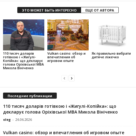
ЭТО МОЖЕТ БЫТЬ ИНТЕРЕСНО
ЕЩЕ ОТ АВТОРА
110 тисяч доларів
Vulkan casino: обзор и
Як правильно вибрати
готівкою і «Жигулі-
впечатления об
дитяче ліжечко
Копійка»: що декларує
игровом опыте
голова Оріхівської МВА
Микола Вініченко
Последние публикации
110 тисяч доларів готівкою і «Жигулі-Копійка»: що
декларує голова Оріхівської МВА Микола Вініченко
oleg
-
26.06.2026
Vulkan casino: обзор и впечатления об игровом опыте