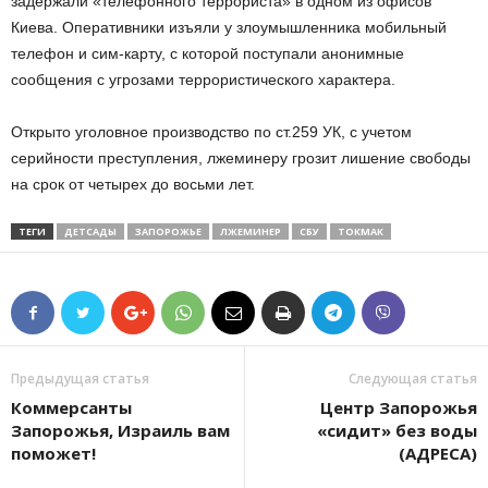
задержали «телефонного террориста» в одном из офисов
Киева. Оперативники изъяли у злоумышленника мобильный
телефон и сим-карту, с которой поступали анонимные
сообщения с угрозами террористического характера.
Открыто уголовное производство по ст.259 УК, с учетом
серийности преступления, лжеминеру грозит лишение свободы
на срок от четырех до восьми лет.
ТЕГИ
ДЕТСАДЫ
ЗАПОРОЖЬЕ
ЛЖЕМИНЕР
СБУ
ТОКМАК
Предыдущая статья
Следующая статья
Коммерсанты
Центр Запорожья
Запорожья, Израиль вам
«сидит» без воды
поможет!
(АДРЕСА)