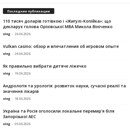
Последние публикации
110 тисяч доларів готівкою і «Жигулі-Копійка»: що
декларує голова Оріхівської МВА Микола Вініченко
oleg
-
26.06.2026
Vulkan casino: обзор и впечатления об игровом опыте
oleg
-
24.06.2026
Як правильно вибрати дитяче ліжечко
oleg
-
19.06.2026
Андрологія та урологія: розвиток науки, сучасні реалії та
значення лікарів
oleg
-
18.06.2026
Україна та Росія оголосили локальне перемир’я біля
Запорізької АЕС
oleg
-
05.06.2026