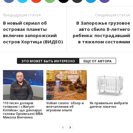
Предыдущая статья
Следующая статья
В новый сериал об
В Запорожье грузовое
островах планеты
авто сбило 8-летнего
включен запорожский
ребенка: пострадавший
остров Хортица (ВИДЕО)
в тяжелом состоянии
ЭТО МОЖЕТ БЫТЬ ИНТЕРЕСНО
ЕЩЕ ОТ АВТОРА
110 тисяч доларів
Vulkan casino: обзор и
Як правильно вибрати
готівкою і «Жигулі-
впечатления об
дитяче ліжечко
Копійка»: що декларує
игровом опыте
голова Оріхівської МВА
Микола Вініченко