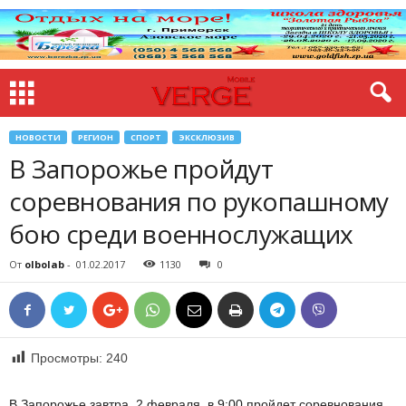
НОВОСТИ
РЕГИОН
СПОРТ
ЭКСКЛЮЗИВ
В Запорожье пройдут
соревнования по рукопашному
бою среди военнослужащих
От
olbolab
-
01.02.2017
1130
0
Просмотры:
240
В Запорожье завтра, 2 февраля, в 9:00 пройдет соревнования