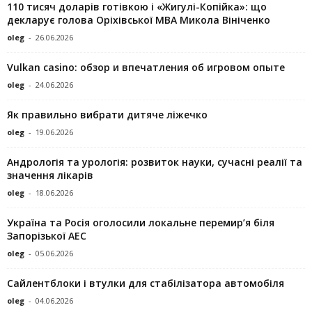
110 тисяч доларів готівкою і «Жигулі-Копійка»: що
декларує голова Оріхівської МВА Микола Вініченко
oleg
-
26.06.2026
Vulkan casino: обзор и впечатления об игровом опыте
oleg
-
24.06.2026
Як правильно вибрати дитяче ліжечко
oleg
-
19.06.2026
Андрологія та урологія: розвиток науки, сучасні реалії та
значення лікарів
oleg
-
18.06.2026
Україна та Росія оголосили локальне перемир’я біля
Запорізької АЕС
oleg
-
05.06.2026
Сайлентблоки і втулки для стабілізатора автомобіля
oleg
-
04.06.2026