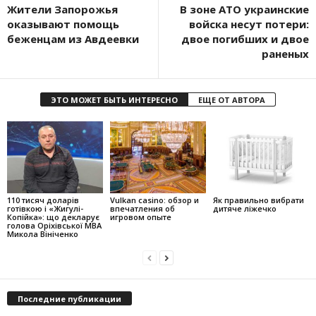
Жители Запорожья
В зоне АТО украинские
оказывают помощь
войска несут потери:
беженцам из Авдеевки
двое погибших и двое
раненых
ЭТО МОЖЕТ БЫТЬ ИНТЕРЕСНО
ЕЩЕ ОТ АВТОРА
110 тисяч доларів
Vulkan casino: обзор и
Як правильно вибрати
готівкою і «Жигулі-
впечатления об
дитяче ліжечко
Копійка»: що декларує
игровом опыте
голова Оріхівської МВА
Микола Вініченко
Последние публикации