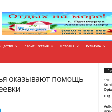
БЩЕСТВО
ПРОИСШЕСТВИЯ
ИСТОРИЯ
КУЛЬТУРА
По
ья оказывают помощь
110 
Копі
еевки
Оріх
oleg
Vulk
игр