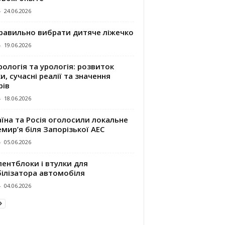
-
24.06.2026
правильно вибрати дитяче ліжечко
-
19.06.2026
ологія та урологія: розвиток
и, сучасні реалії та значення
рів
-
18.06.2026
їна та Росія оголосили локальне
мир’я біля Запорізької АЕС
-
05.06.2026
ентблоки і втулки для
білізатора автомобіля
-
04.06.2026