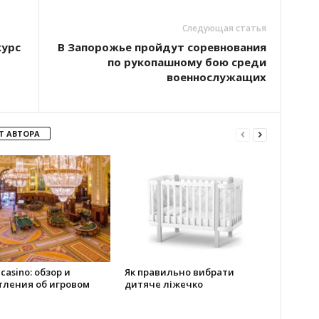
Следующая статья
курс
В Запорожье пройдут соревнования
по рукопашному бою среди
военнослужащих
Т АВТОРА
 casino: обзор и
Як правильно вибрати
тления об игровом
дитяче ліжечко