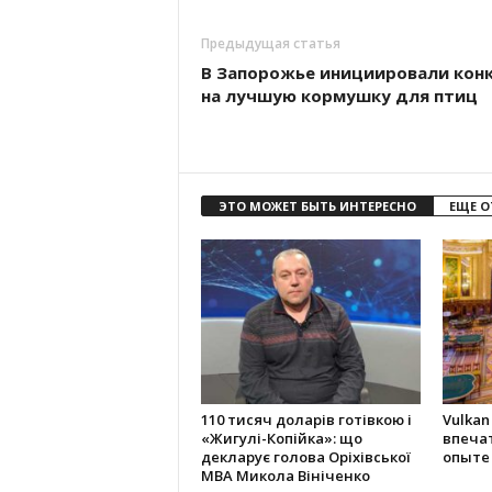
Предыдущая статья
В Запорожье инициировали кон
на лучшую кормушку для птиц
ЭТО МОЖЕТ БЫТЬ ИНТЕРЕСНО
ЕЩЕ О
110 тисяч доларів готівкою і
Vulkan
«Жигулі-Копійка»: що
впеча
декларує голова Оріхівської
опыте
МВА Микола Вініченко