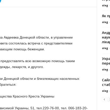
oleg
Як 
oleg
Андр
наук
ка Авдеевка Донецкой области, в управлении
ліка
вета состоялась встреча с представителями
oleg
зывающим помощь беженцам.
Укра
ь предоставлять всю возможную помощь таким
пере
ежды, лекарств, и другого.
oleg
ки Донецкой области и близлежащих населенных
Сайл
ста
братиться:
oleg
щества Красного Креста Украины
исимой Украины, 51, тел.220-76-00, тел. 066-183-20-