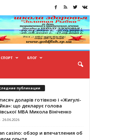
СПОРТ
БЛОГ
следние публикации
тисяч доларів готівкою і «Жигулі-
йка»: що декларує голова
івської МВА Микола Вініченко
-
26.06.2026
an casino: обзор и впечатления об
овом опыте