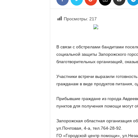
«
В
Е
Просмотры:
217
Р
Ж
Е
»
В связи с обстрелами бандитами посел
социальной защиты Запорожского горсо
благотворительных организаций, ока
Участники встречи выразили готовност
гражданам в виде продуктов питания, од
Прибывшие граждане из города Авдеев
пунктов для получения помощи могут о
Запорожская областная организация об
ул.Почтовая, 4-а, тел.764-28-92.
ГО «Городской центр помощи», ул.Незав