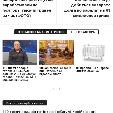
зарабатывали по
добиться возврата
полторы тысячи гривен
долга по зарплате в 68
за час (ФОТО)
миллионов гривен
ЭТО МОЖЕТ БЫТЬ ИНТЕРЕСНО
ЕЩЕ ОТ АВТОРА
110 тисяч доларів
Vulkan casino: обзор и
Як правильно вибрати
готівкою і «Жигулі-
впечатления об
дитяче ліжечко
Копійка»: що декларує
игровом опыте
голова Оріхівської МВА
Микола Вініченко
Последние публикации
110 тисяч доларів готівкою і «Жигулі-Копійка»: що