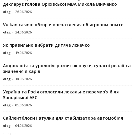
декларує голова Оріхівської МВА Микола Вініченко
oleg
-
26.06.2026
Vulkan casino: обзор и впечатления об игровом опыте
oleg
-
24.06.2026
Як правильно вибрати дитяче ліжечко
oleg
-
19.06.2026
Андрологія та урологія: розвиток науки, сучасні реалії та
значення лікарів
oleg
-
18.06.2026
Україна та Росія оголосили локальне перемир’я біля
Запорізької АЕС
oleg
-
05.06.2026
Сайлентблоки і втулки для стабілізатора автомобіля
oleg
-
04.06.2026