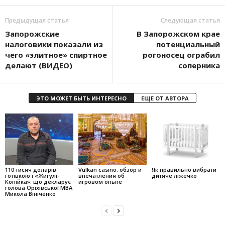
Предыдущая статья
Следующая статья
Запорожские
В Запорожском крае
налоговики показали из
потенциальный
чего «элитное» спиртное
рогоносец ограбил
делают (ВИДЕО)
соперника
ЭТО МОЖЕТ БЫТЬ ИНТЕРЕСНО
ЕЩЕ ОТ АВТОРА
110 тисяч доларів
Vulkan casino: обзор и
Як правильно вибрати
готівкою і «Жигулі-
впечатления об
дитяче ліжечко
Копійка»: що декларує
игровом опыте
голова Оріхівської МВА
Микола Вініченко