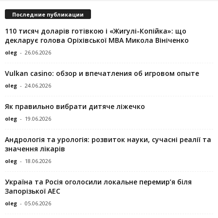
Последние публикации
110 тисяч доларів готівкою і «Жигулі-Копійка»: що
декларує голова Оріхівської МВА Микола Вініченко
oleg
-
26.06.2026
Vulkan casino: обзор и впечатления об игровом опыте
oleg
-
24.06.2026
Як правильно вибрати дитяче ліжечко
oleg
-
19.06.2026
Андрологія та урологія: розвиток науки, сучасні реалії та
значення лікарів
oleg
-
18.06.2026
Україна та Росія оголосили локальне перемир’я біля
Запорізької АЕС
oleg
-
05.06.2026