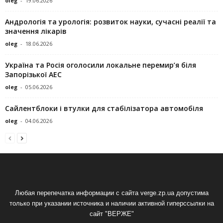
oleg
-
19.06.2026
Андрологія та урологія: розвиток науки, сучасні реалії та
значення лікарів
oleg
-
18.06.2026
Україна та Росія оголосили локальне перемир’я біля
Запорізької АЕС
oleg
-
05.06.2026
Сайлентблоки і втулки для стабілізатора автомобіля
oleg
-
04.06.2026
Любая перепечатка информации с сайта verge.zp.ua допустима
только при указании источника и наличии активной гиперссылки на
сайт "ВЕРЖЕ"