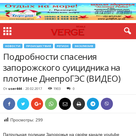
НОВОСТИ
ПРОИСШЕСТВИЯ
РЕГИОН
ЭКСКЛЮЗИВ
Подробности спасения
запорожского суицидника на
плотине ДнепроГЭС (ВИДЕО)
От
user444
-
20.02.2017
1903
0
Просмотры:
299
Патрульная полиции Запорожья на своём канале youtube