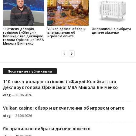
110 тисяч доларів
Vulkan casino: обзор и
Як правильно вибрати
готівкою і «Жигулі-
впечатления об
дитяче ліжечко
Копійка»: що декларує
игровом опыте
голова Оріхівської МВА
Микола Вініченко
Последние публикации
110 тисяч доларів готівкою і «Жигулі-Копійка»: що
декларує голова Оріхівської МВА Микола Вініченко
oleg
-
26.06.2026
Vulkan casino: обзор и впечатления об игровом опыте
oleg
-
24.06.2026
Як правильно вибрати дитяче ліжечко