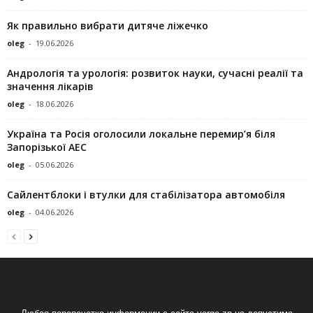
Як правильно вибрати дитяче ліжечко
oleg
-
19.06.2026
Андрологія та урологія: розвиток науки, сучасні реалії та
значення лікарів
oleg
-
18.06.2026
Україна та Росія оголосили локальне перемир’я біля
Запорізької АЕС
oleg
-
05.06.2026
Сайлентблоки і втулки для стабілізатора автомобіля
oleg
-
04.06.2026