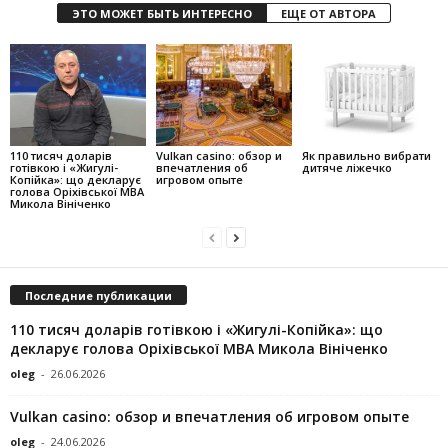
ЭТО МОЖЕТ БЫТЬ ИНТЕРЕСНО
ЕЩЕ ОТ АВТОРА
110 тисяч доларів
Vulkan casino: обзор и
Як правильно вибрати
готівкою і «Жигулі-
впечатления об
дитяче ліжечко
Копійка»: що декларує
игровом опыте
голова Оріхівської МВА
Микола Вініченко
Последние публикации
110 тисяч доларів готівкою і «Жигулі-Копійка»: що
декларує голова Оріхівської МВА Микола Вініченко
oleg
-
26.06.2026
Vulkan casino: обзор и впечатления об игровом опыте
oleg
-
24.06.2026