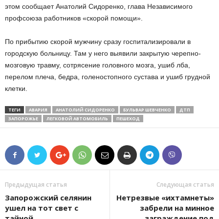
этом сообщает Анатолий Сидоренко, глава Независимого
профсоюза работников «скорой помощи».
По прибытию скорой мужчину сразу госпитализировали в
городскую больницу. Там у него выявили закрытую черепно-
мозговую травму, сотрясение головного мозга, ушиб лба,
перелом плеча, бедра, голеностопного сустава и ушиб грудной
клетки.
ТЕГИ
АВАРИЯ
АНАТОЛИЙ СИДОРЕНКО
БУЛЬВАР ШЕВЧЕНКО
ДТП
ЗАПОРОЖЬЕ
ЛЕГКОВОЙ АВТОМОБИЛЬ
ПЕШЕХОД
Предыдущая статья
Следующая статья
Запорожский селянин
Нетрезвые «ихтамнеты»
ушел на тот свет с
забрели на минное
тайной
заграждение под