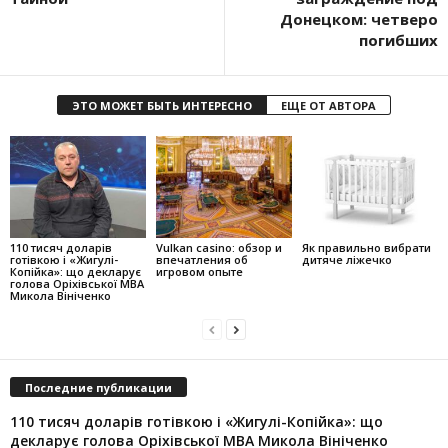
Донецком: четверо
погибших
ЭТО МОЖЕТ БЫТЬ ИНТЕРЕСНО
ЕЩЕ ОТ АВТОРА
110 тисяч доларів
Vulkan casino: обзор и
Як правильно вибрати
готівкою і «Жигулі-
впечатления об
дитяче ліжечко
Копійка»: що декларує
игровом опыте
голова Оріхівської МВА
Микола Вініченко
Последние публикации
110 тисяч доларів готівкою і «Жигулі-Копійка»: що
декларує голова Оріхівської МВА Микола Вініченко