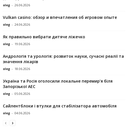
oleg
-
26.06.2026
Vulkan casino: обзор и впечатления об игровом опыте
oleg
-
24.06.2026
Як правильно вибрати дитяче ліжечко
oleg
-
19.06.2026
Андрологія та урологія: розвиток науки, сучасні реалії та
значення лікарів
oleg
-
18.06.2026
Україна та Росія оголосили локальне перемир’я біля
Запорізької АЕС
oleg
-
05.06.2026
Сайлентблоки і втулки для стабілізатора автомобіля
oleg
-
04.06.2026