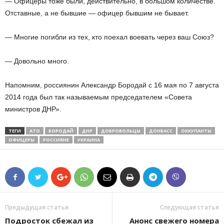
— Офицеры тоже были, действительно, в большом количестве.
Отставные, а не бывшие — офицер бывшим не бывает.
— Многие погибли из тех, кто поехал воевать через ваш Союз?
— Довольно много.
Напомним, россиянин Александр Бородай с 16 мая по 7 августа
2014 года был так называемым председателем «Совета
министров ДНР».
ТЕГИ
АТО
БОРОДАЙ
ДНР
ДОБРОВОЛЬЦЫ
ДОНБАСС
ОККУПАНТЫ
ОФИЦЕРЫ
РОССИЯНЕ
УКРАИНА
Предыдущая статья
Следующая статья
Подросток сбежал из
Анонс свежего номера