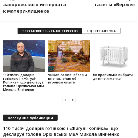
запорожского интерната
газеты «Верже»
к матери-лишенке
ЭТО МОЖЕТ БЫТЬ ИНТЕРЕСНО
ЕЩЕ ОТ АВТОРА
110 тисяч доларів
Vulkan casino: обзор и
Як правильно вибрати
готівкою і «Жигулі-
впечатления об
дитяче ліжечко
Копійка»: що декларує
игровом опыте
голова Оріхівської МВА
Микола Вініченко
Последние публикации
110 тисяч доларів готівкою і «Жигулі-Копійка»: що
декларує голова Оріхівської МВА Микола Вініченко