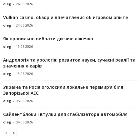
oleg
-
26.06.2026
Vulkan casino: обзор и впечатления об игровом опыте
oleg
-
24.06.2026
Як правильно вибрати дитяче ліжечко
oleg
-
19.06.2026
Андрологія та урологія: розвиток науки, сучасні реалії та
значення лікарів
oleg
-
18.06.2026
Україна та Росія оголосили локальне перемир’я біля
Запорізької АЕС
oleg
-
05.06.2026
Сайлентблоки і втулки для стабілізатора автомобіля
oleg
-
04.06.2026