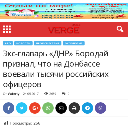
АТО
НОВОСТИ
ПРОИСШЕСТВИЯ
ЭКСКЛЮЗИВ
Экс-главарь «ДНР» Бородай
признал, что на Донбассе
воевали тысячи российских
офицеров
От
Valeriy
-
24.05.2017
2639
0
Просмотры:
256