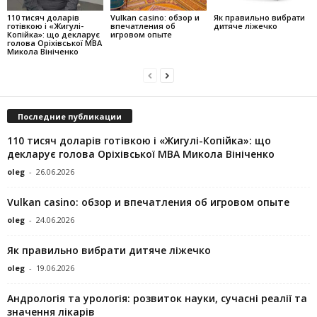
110 тисяч доларів
Vulkan casino: обзор и
Як правильно вибрати
готівкою і «Жигулі-
впечатления об
дитяче ліжечко
Копійка»: що декларує
игровом опыте
голова Оріхівської МВА
Микола Вініченко
Последние публикации
110 тисяч доларів готівкою і «Жигулі-Копійка»: що
декларує голова Оріхівської МВА Микола Вініченко
oleg
-
26.06.2026
Vulkan casino: обзор и впечатления об игровом опыте
oleg
-
24.06.2026
Як правильно вибрати дитяче ліжечко
oleg
-
19.06.2026
Андрологія та урологія: розвиток науки, сучасні реалії та
значення лікарів