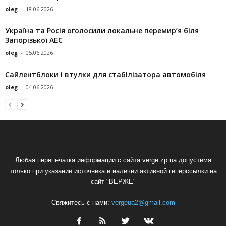
oleg
-
18.06.2026
Україна та Росія оголосили локальне перемир’я біля
Запорізької АЕС
oleg
-
05.06.2026
Сайлентблоки і втулки для стабілізатора автомобіля
oleg
-
04.06.2026
Любая перепечатка информации с сайта verge.zp.ua допустима
только при указании источника и наличии активной гиперссылки на
сайт "ВЕРЖЕ"
Свяжитесь с нами:
vergeua2@gmail.com