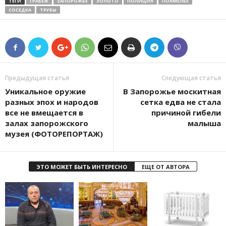
ТЕГИ
ГРАБЕЖ
ЗАПОРОЖЬЕ
ЗОЛОТО
ПОЛИЦИЯ
ПОХМЕЛЬЕ
СОСЕДКА
ТРУБЫ
Предыдущая статья
Следующая статья
Уникальное оружие
В Запорожье москитная
разных эпох и народов
сетка едва не стала
все не вмещается в
причиной гибели
залах запорожского
малыша
музея (ФОТОРЕПОРТАЖ)
ЭТО МОЖЕТ БЫТЬ ИНТЕРЕСНО
ЕЩЕ ОТ АВТОРА