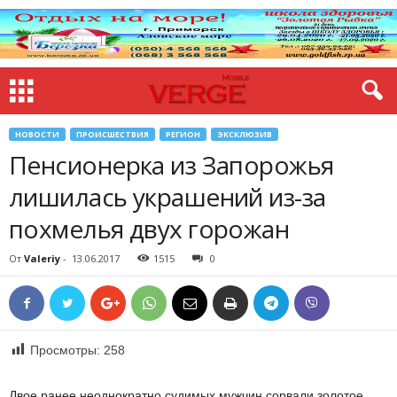
НОВОСТИ
ПРОИСШЕСТВИЯ
РЕГИОН
ЭКСКЛЮЗИВ
Пенсионерка из Запорожья
лишилась украшений из-за
похмелья двух горожан
От
Valeriy
-
13.06.2017
1515
0
Просмотры:
258
Двое ранее неоднократно судимых мужчин сорвали золотое