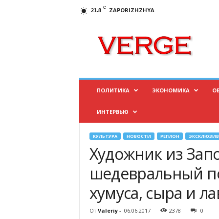
C
ZAPORIZHZHYA
21.8
И
н
ф
о
р
м
а
ПОЛИТИКА
ЭКОНОМИКА
О
ц
и
ИНТЕРВЬЮ
о
н
н
КУЛЬТУРА
НОВОСТИ
РЕГИОН
ЭКСКЛЮЗИВ
ы
Художник из Зап
й
п
шедевральный по
о
хумуса, сыра и л
р
т
а
От
Valeriy
-
06.06.2017
2378
0
л