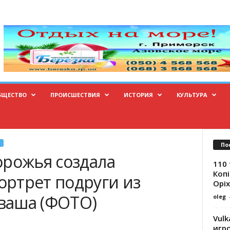
БЩЕСТВО
ПРОИСШЕСТВИЯ
ИСТОРИЯ
КУЛЬТУРА
По
орожья создала
110 
Копі
ртрет подруги из
Оріх
аваша (ФОТО)
oleg
Vulk
игр