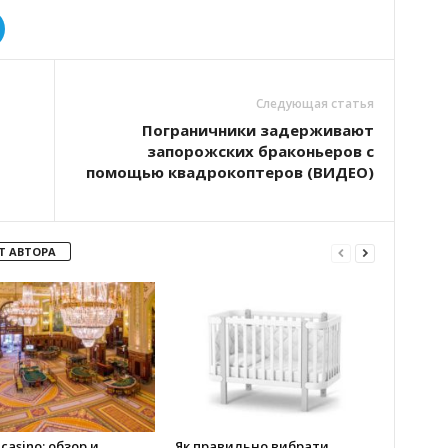
Следующая статья
Пограничники задерживают
запорожских браконьеров с
помощью квадрокоптеров (ВИДЕО)
Т АВТОРА
 casino: обзор и
Як правильно вибрати