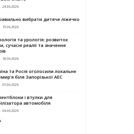
-
24.06.2026
правильно вибрати дитяче ліжечко
-
19.06.2026
ологія та урологія: розвиток
и, сучасні реалії та значення
рів
-
18.06.2026
їна та Росія оголосили локальне
мир’я біля Запорізької АЕС
-
05.06.2026
ентблоки і втулки для
білізатора автомобіля
-
04.06.2026