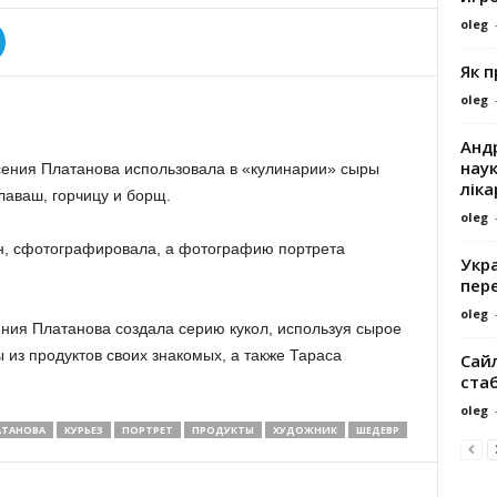
oleg
Як 
oleg
Андр
наук
сения Платанова использовала в «кулинарии» сыры
ліка
лаваш, горчицу и борщ.
oleg
он, сфотографировала, а фотографию портрета
Укра
пере
oleg
ния Платанова создала серию кукол, используя сырое
 из продуктов своих знакомых, а также Тараса
Сайл
ста
oleg
АТАНОВА
КУРЬЕЗ
ПОРТРЕТ
ПРОДУКТЫ
ХУДОЖНИК
ШЕДЕВР