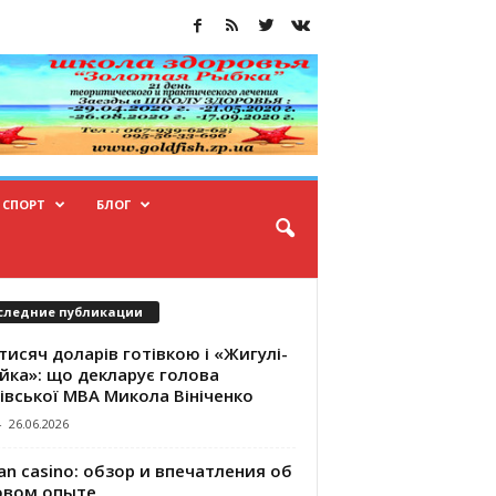
СПОРТ
БЛОГ
следние публикации
тисяч доларів готівкою і «Жигулі-
йка»: що декларує голова
івської МВА Микола Вініченко
-
26.06.2026
an casino: обзор и впечатления об
овом опыте