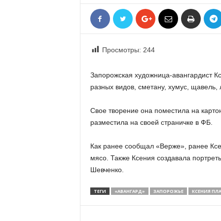
«
В
Е
Р
Просмотры:
244
Ж
Е
»
Запорожская художница-авангардист К
разных видов, сметану, хумус, щавель, 
Свое творение она поместила на карт
разместила на своей страничке в ФБ.
Как ранее сообщал «Верже», ранее Ксе
мясо. Также Ксения создавала портреты
Шевченко.
ТЕГИ
«АВАНГАРД»
ЗАПОРОЖЬЕ
КСЕНИЯ ПЛ