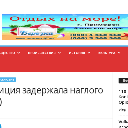
БЩЕСТВО
ПРОИСШЕСТВИЯ
ИСТОРИЯ
КУЛЬТУРА
КСКЛЮЗИВ
По
иция задержала наглого
110 
Копі
)
Оріх
oleg
Vulk
игр