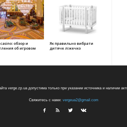
 casino: обзор и
Як правильно вибрати
тления об игровом
дитяче ліжечко
йта verge.zp.ua допустима только при указании источника и наличии ак
Свяжитесь с нами:
vergeua2@gmail.com