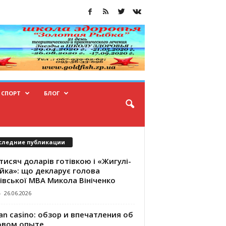
СПОРТ
БЛОГ
следние публикации
тисяч доларів готівкою і «Жигулі-
йка»: що декларує голова
івської МВА Микола Вініченко
-
26.06.2026
an casino: обзор и впечатления об
овом опыте