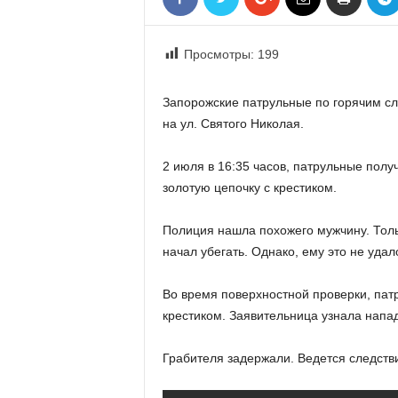
«
В
Е
Просмотры:
199
Р
Ж
Запорожские патрульные по горячим сл
Е
на ул. Святого Николая.
»
2 июля в 16:35 часов, патрульные полу
золотую цепочку с крестиком.
Полиция нашла похожего мужчину. Тол
начал убегать. Однако, ему это не удал
Во время поверхностной проверки, пат
крестиком. Заявительница узнала напа
Грабителя задержали. Ведется следств