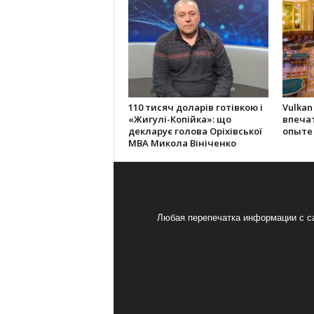
110 тисяч доларів готівкою і
Vulkan
«Жигулі-Копійка»: що
впеча
декларує голова Оріхівської
опыте
МВА Микола Вініченко
Любая перепечатка информации с са