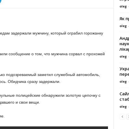
oleg
Як 
oleg
едам задержали мужчину, который ограбил горожанку
Андр
наук
ліка
чили сообщение о том, что мужчина сорвал с прохожей
oleg
Укра
пере
ько подозреваемый заметил служебный автомобиль,
oleg
ось. Обидчика сразу задержали.
Сайл
рульные полицейские обнаружили золотую цепочку с
ста
давшего и свои вещи.
oleg
ие.