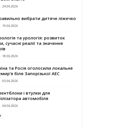
-
24.06.2026
правильно вибрати дитяче ліжечко
-
19.06.2026
ологія та урологія: розвиток
и, сучасні реалії та значення
рів
-
18.06.2026
їна та Росія оголосили локальне
мир’я біля Запорізької АЕС
-
05.06.2026
ентблоки і втулки для
білізатора автомобіля
-
04.06.2026