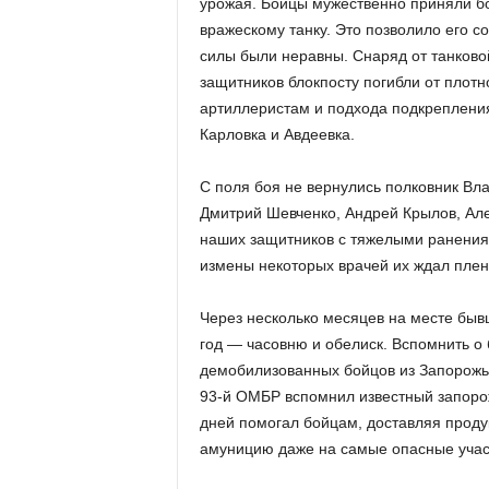
урожая. Бойцы мужественно приняли бо
вражескому танку. Это позволило его с
силы были неравны. Снаряд от танково
защитников блокпосту погибли от плотн
артиллеристам и подхода подкрепления
Карловка и Авдеевка.
С поля боя не вернулись полковник Вл
Дмитрий Шевченко, Андрей Крылов, Але
наших защитников с тяжелыми ранениям
измены некоторых врачей их ждал плен
Через несколько месяцев на месте бывш
год — часовню и обелиск. Вспомнить о
демобилизованных бойцов из Запорожья
93-й ОМБР вспомнил известный запорож
дней помогал бойцам, доставляя проду
амуницию даже на самые опасные учас