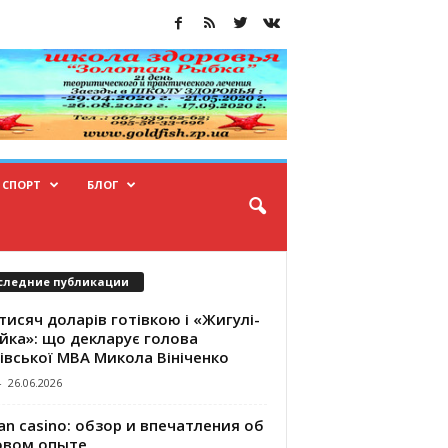
СПОРТ
БЛОГ
следние публикации
тисяч доларів готівкою і «Жигулі-
йка»: що декларує голова
івської МВА Микола Вініченко
-
26.06.2026
an casino: обзор и впечатления об
овом опыте