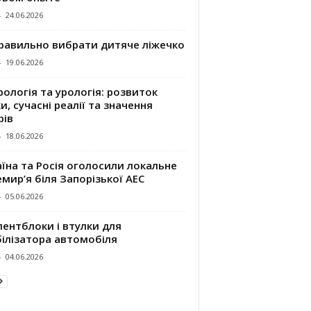
-
24.06.2026
правильно вибрати дитяче ліжечко
-
19.06.2026
ологія та урологія: розвиток
и, сучасні реалії та значення
рів
-
18.06.2026
їна та Росія оголосили локальне
мир’я біля Запорізької АЕС
-
05.06.2026
ентблоки і втулки для
білізатора автомобіля
-
04.06.2026