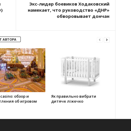
я
Экс-лидер боевиков Ходаковский
)
намекает, что руководство «ДНР»
обворовывает дончан
Т АВТОРА
 casino: обзор и
Як правильно вибрати
тления об игровом
дитяче ліжечко