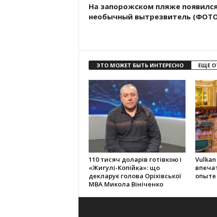
На запорожском пляже появилс
необычный вытрезвитель (ФОТО
ЭТО МОЖЕТ БЫТЬ ИНТЕРЕСНО
ЕЩЕ О
110 тисяч доларів готівкою і
Vulkan
«Жигулі-Копійка»: що
впеча
декларує голова Оріхівської
опыте
МВА Микола Вініченко