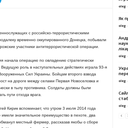
oleg
Як 
oleg
оеннослужащих с российско-террористическими
Андр
еподалеку временно оккупированного Донецка, побывали
наук
орожские участники антитеррористической операции.
ліка
oleg
ия начала операцию по овладению стратегически
Ведущую роль в наступательных действиях играла 93-я
Укра
пере
Вооруженных Сил Украины. Бойцам второго взвода
oleg
пост на дороге между селами Первая Новоселовка и
чески в тылу противника. Солдаты должны были
Сайл
ть пути отхода врага.
ста
oleg
гей Кирик вспоминает, что утром 3 июля 2014 года
е имели значительное преимущество в пехоте, два
обманул местный фермер, рассказав якобы о сборе