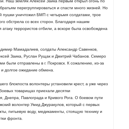
й. Наш земляк Алексей Заика первым открыл огонь по
обратьям перегруппироваться и спасти много жизней. Но
й пушки уничтожил БМП с четырьмя солдатами, трое
ого обстрела со всех сторон. Благодаря нашим
 атаку террористов отбили, а вскоре была освобождена
адимир Мамадалиев, солдаты Александр Савенков,
ксей Заика, Руслан Рущак и Дмитрий Чабанов. Семеро
и были отправлены в г. Покровск. К сожалению, из-за
 и долгое ожидание обмена.
его блокпоста волонтеры установили крест, а уже через
 боевых товарищах приехали десятки
, Днепра, Павлограда и Кривого Рога. О боевом пути
ский волонтер Умид Джуракулов, который с первых
кты, питьевую воду, медикаменты, стоящую технику и
тки фронта.