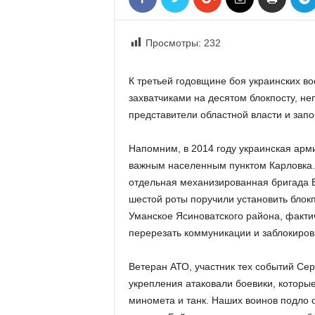
«
В
Е
Просмотры:
232
Р
Ж
К третьей годовщине боя украинских в
Е
захватчиками на десятом блокпосту, н
»
представители областной власти и зап
Напомним, в 2014 году украинская арм
важным населенным пунктом Карловка. 
отдельная механизированная бригада 
шестой роты поручили установить блок
Уманское Ясиноватского района, факти
перерезать коммуникации и заблокирова
Ветеран АТО, участник тех событий Сер
укрепления атаковали боевики, которы
миномета и танк. Наших воинов подло 