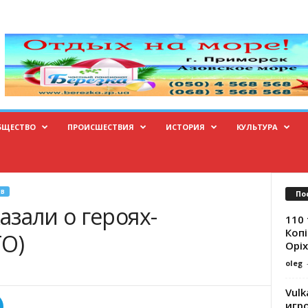
БЩЕСТВО
ПРОИСШЕСТВИЯ
ИСТОРИЯ
КУЛЬТУРА
В
По
зали о героях-
110 
Копі
ТО)
Оріх
oleg
Vulk
игр