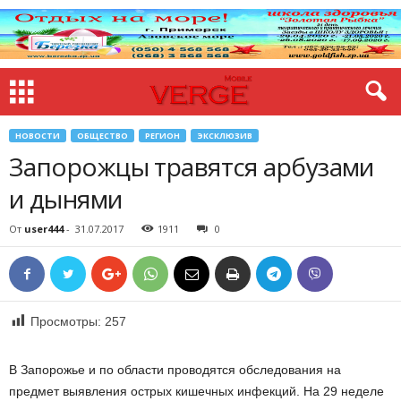
НОВОСТИ
ОБЩЕСТВО
РЕГИОН
ЭКСКЛЮЗИВ
Запорожцы травятся арбузами
и дынями
От
user444
-
31.07.2017
1911
0
Просмотры:
257
В Запорожье и по области проводятся обследования на
предмет выявления острых кишечных инфекций. На 29 неделе