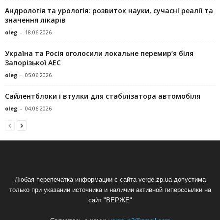
Андрологія та урологія: розвиток науки, сучасні реалії та
значення лікарів
oleg
-
18.06.2026
Україна та Росія оголосили локальне перемир’я біля
Запорізької АЕС
oleg
-
05.06.2026
Сайлентблоки і втулки для стабілізатора автомобіля
oleg
-
04.06.2026
Любая перепечатка информации с сайта verge.zp.ua допустима
только при указании источника и наличии активной гиперссылки на
сайт "ВЕРЖЕ"