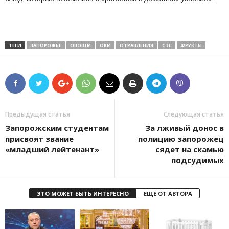
ТЕГИ
ЗАПОРОЖЬЕ
ОВОЩИ
ОКИ
ОТРАВЛЕНИЯ
СЭС
ФРУКТЫ
Предыдущая статья
Следующая статья
Запорожским студентам
За лживый донос в
присвоят звание
полицию запорожец
«младший лейтенант»
сядет на скамью
подсудимых
ЭТО МОЖЕТ БЫТЬ ИНТЕРЕСНО
ЕЩЕ ОТ АВТОРА