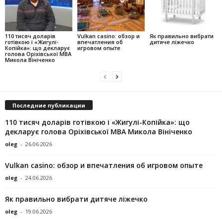
110 тисяч доларів
Vulkan casino: обзор и
Як правильно вибрати
готівкою і «Жигулі-
впечатления об
дитяче ліжечко
Копійка»: що декларує
игровом опыте
голова Оріхівської МВА
Микола Вініченко
Последние публикации
110 тисяч доларів готівкою і «Жигулі-Копійка»: що
декларує голова Оріхівської МВА Микола Вініченко
oleg
-
26.06.2026
Vulkan casino: обзор и впечатления об игровом опыте
oleg
-
24.06.2026
Як правильно вибрати дитяче ліжечко
oleg
-
19.06.2026